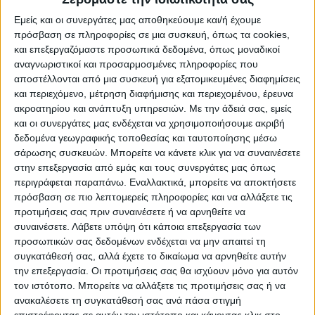
Εμείς και οι συνεργάτες μας αποθηκεύουμε και/ή έχουμε
πρόσβαση σε πληροφορίες σε μια συσκευή, όπως τα cookies,
Προσθήκη στο καλάθι
και επεξεργαζόμαστε προσωπικά δεδομένα, όπως μοναδικοί
αναγνωριστικοί και προσαρμοσμένες πληροφορίες που
αποστέλλονται από μια συσκευή για εξατομικευμένες διαφημίσεις
Κωδικός προϊόντος :
341572
και περιεχόμενο, μέτρηση διαφήμισης και περιεχομένου, έρευνα
ακροατηρίου και ανάπτυξη υπηρεσιών.
Με την άδειά σας, εμείς
Κάνε μια ερώτηση
Share
και οι συνεργάτες μας ενδέχεται να χρησιμοποιήσουμε ακριβή
δεδομένα γεωγραφικής τοποθεσίας και ταυτοποίησης μέσω
σάρωσης συσκευών. Μπορείτε να κάνετε κλικ για να συναινέσετε
Κατηγορίες:
ΚΑΡΕΚΛΕΣ ΓΡΑΦΕΙΟΥ
,
ΚΑΡΕΚΛΕΣ
στην επεξεργασία από εμάς και τους συνεργάτες μας όπως
ΓΡΑΦΕΙΟΥ ΕΡΓΑΣΙΑΣ
περιγράφεται παραπάνω. Εναλλακτικά, μπορείτε να αποκτήσετε
πρόσβαση σε πιο λεπτομερείς πληροφορίες και να αλλάξετε τις
Tag:
ΚΑΡΕΚΛΕΣ ΓΡΑΦΕΙΟΥ
προτιμήσεις σας πριν συναινέσετε ή να αρνηθείτε να
Μάρκα:
ArteLibre
συναινέσετε.
Λάβετε υπόψη ότι κάποια επεξεργασία των
προσωπικών σας δεδομένων ενδέχεται να μην απαιτεί τη
συγκατάθεσή σας, αλλά έχετε το δικαίωμα να αρνηθείτε αυτήν
την επεξεργασία. Οι προτιμήσεις σας θα ισχύουν μόνο για αυτόν
τον ιστότοπο. Μπορείτε να αλλάξετε τις προτιμήσεις σας ή να
Εγγυημένες & Ασφαλείς Συναλλαγές
ανακαλέσετε τη συγκατάθεσή σας ανά πάσα στιγμή