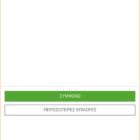
129,00
€
μαύρο 64x62x108/118εκ.
134,00
€
99,00
€
Αναμένεται: 07/09/2026
Γρήγορη παράδοση
Super τιμές στην
με μεταφορική ή
καλύτερη ποιότητα
courier
Ασφαλείς πληρωμές με
ΣΥΜΦΩΝΩ
Online υποστήριξη
πιστωτικές και Google
24/5
ΠΕΡΙΣΣΟΤΕΡΕΣ ΕΠΙΛΟΓΕΣ
pay.
ONLINE ΑΓΟΡΕΣ