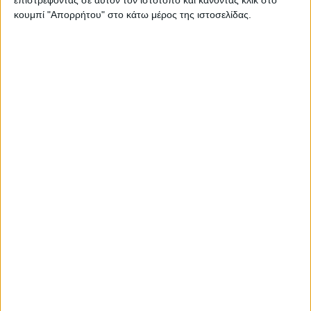
επιστρέφοντας σε αυτόν τον ιστότοπο και κάνοντας κλικ στο
κουμπί "Απορρήτου" στο κάτω μέρος της ιστοσελίδας.
Περιγραφή
Πληροφορίες
Αξιολογήσεις (0)
08/09/2024
Καρέκλα γραφείου ROXY σάπιο μήλο βελούδο 55x58x86-
96cm.
Βαρος: 8.4 kg
Χρήση: Γραφείου
Ρύθμιση ύψους: Ναι
Χρώμα: Ροζ
Μπράτσα: Ναι
Ύψος καρέκλας: 86-96cm