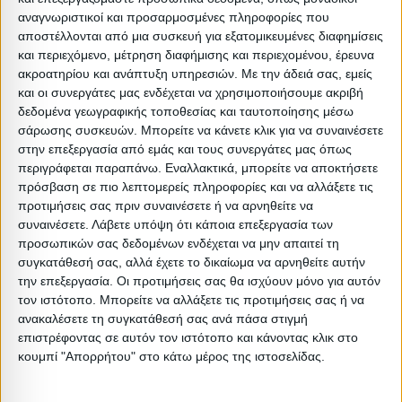
**Η ακριβής χρωματική απόδοση του προϊόντος
αναγνωριστικοί και προσαρμοσμένες πληροφορίες που
ενδέχεται να διαφέρει ελάχιστα από το πραγματικό
αποστέλλονται από μια συσκευή για εξατομικευμένες διαφημίσεις
λόγω των διαφορετικών ρυθμίσεων της κάθε οθόνης.
και περιεχόμενο, μέτρηση διαφήμισης και περιεχομένου, έρευνα
ακροατηρίου και ανάπτυξη υπηρεσιών.
Με την άδειά σας, εμείς
και οι συνεργάτες μας ενδέχεται να χρησιμοποιήσουμε ακριβή
:
δεδομένα γεωγραφικής τοποθεσίας και ταυτοποίησης μέσω
:
σάρωσης συσκευών. Μπορείτε να κάνετε κλικ για να συναινέσετε
στην επεξεργασία από εμάς και τους συνεργάτες μας όπως
:
περιγράφεται παραπάνω. Εναλλακτικά, μπορείτε να αποκτήσετε
:
πρόσβαση σε πιο λεπτομερείς πληροφορίες και να αλλάξετε τις
Βαρος: 8.5kg
προτιμήσεις σας πριν συναινέσετε ή να αρνηθείτε να
συναινέσετε.
Λάβετε υπόψη ότι κάποια επεξεργασία των
Όγκος: 0.103 m³
προσωπικών σας δεδομένων ενδέχεται να μην απαιτεί τη
Ελάχιστη ποσότητα: 1
συγκατάθεσή σας, αλλά έχετε το δικαίωμα να αρνηθείτε αυτήν
Επόμενη εκτιμώμενη ημερομηνία παραλαβής: 2026-08-
την επεξεργασία. Οι προτιμήσεις σας θα ισχύουν μόνο για αυτόν
τον ιστότοπο. Μπορείτε να αλλάξετε τις προτιμήσεις σας ή να
20T00:00:00
ανακαλέσετε τη συγκατάθεσή σας ανά πάσα στιγμή
επιστρέφοντας σε αυτόν τον ιστότοπο και κάνοντας κλικ στο
Διαστάσεις
κουμπί "Απορρήτου" στο κάτω μέρος της ιστοσελίδας.
Συσκευασίες 