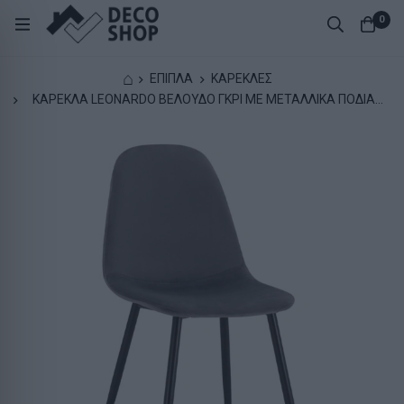
0
⌂
ΕΠΙΠΛΑ
ΚΑΡΕΚΛΕΣ
ΚΑΡΕΚΛΑ LEONARDO ΒΕΛΟΥΔΟ ΓΚΡΙ ΜΕ ΜΕΤΑΛΛΙΚΑ ΠΟΔΙΑ
45x53x85Υ εκ. HM00100.01