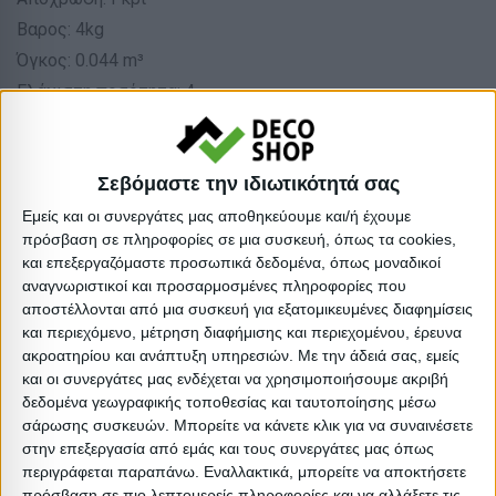
Βαρος: 4kg
Όγκος: 0.044 m³
Ελάχιστη ποσότητα: 4
Επόμενη εκτιμώμενη ημερομηνία παραλαβής:
Διαστάσεις
Σεβόμαστε την ιδιωτικότητά σας
Εμείς και οι συνεργάτες μας αποθηκεύουμε και/ή έχουμε
Συσκευασί
πρόσβαση σε πληροφορίες σε μια συσκευή, όπως τα cookies,
και επεξεργαζόμαστε προσωπικά δεδομένα, όπως μοναδικοί
Περιγραφή
Μικτό
Καθαρό
Βασικός
Βήμα
αναγνωριστικοί και προσαρμοσμένες πληροφορίες που
Συσκευασίας
Βάρος
Βάρος
Όγκος
Όγκου
αποστέλλονται από μια συσκευή για εξατομικευμένες διαφημίσεις
και περιεχόμενο, μέτρηση διαφήμισης και περιεχομένου, έρευνα
1 PCS
4
3.7
0.0442975
0.044297
ακροατηρίου και ανάπτυξη υπηρεσιών.
Με την άδειά σας, εμείς
και οι συνεργάτες μας ενδέχεται να χρησιμοποιήσουμε ακριβή
1 BOX(4
δεδομένα γεωγραφικής τοποθεσίας και ταυτοποίησης μέσω
0
0
0
0
σάρωσης συσκευών. Μπορείτε να κάνετε κλικ για να συναινέσετε
PCS)
στην επεξεργασία από εμάς και τους συνεργάτες μας όπως
περιγράφεται παραπάνω. Εναλλακτικά, μπορείτε να αποκτήσετε
πρόσβαση σε πιο λεπτομερείς πληροφορίες και να αλλάξετε τις