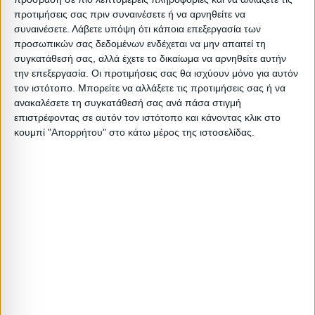
προτιμήσεις σας πριν συναινέσετε ή να αρνηθείτε να
συναινέσετε.
Λάβετε υπόψη ότι κάποια επεξεργασία των
Σχετικά Προϊόντα
προσωπικών σας δεδομένων ενδέχεται να μην απαιτεί τη
συγκατάθεσή σας, αλλά έχετε το δικαίωμα να αρνηθείτε αυτήν
την επεξεργασία. Οι προτιμήσεις σας θα ισχύουν μόνο για αυτόν
ΑΝΑΜΕΝΕΤΑΙ
ΑΝΑΜΕΝΕΤΑΙ
τον ιστότοπο. Μπορείτε να αλλάξετε τις προτιμήσεις σας ή να
ανακαλέσετε τη συγκατάθεσή σας ανά πάσα στιγμή
επιστρέφοντας σε αυτόν τον ιστότοπο και κάνοντας κλικ στο
κουμπί "Απορρήτου" στο κάτω μέρος της ιστοσελίδας.
ΚΑΡΕΚΛΕΣ
ΚΑΡΕΚΛΕΣ
Καρέκλα Ariadne PU μόκα-πόδι
Καρέκλα Orlean μπεζ ύφασμα-
χρωμίου
rubberwood καρυδί πόδι
53,00
€
51,00
€