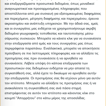
και επεξεργαζόμαστε προσωπικά δεδομένα, όπως μοναδικοί
αναγνωριστικοί και προσαρμοσμένες πληροφορίες που
Συσκευασίες 
αποστέλλονται από μια συσκευή για εξατομικευμένες διαφημίσεις
και περιεχόμενο, μέτρηση διαφήμισης και περιεχομένου, έρευνα
Περιγραφή
Μικτό
Καθαρό
Βασικός
Βήμα
Π
ακροατηρίου και ανάπτυξη υπηρεσιών.
Με την άδειά σας, εμείς
Συσκευασίας
Βάρος
Βάρος
Όγκος
Όγκου
και οι συνεργάτες μας ενδέχεται να χρησιμοποιήσουμε ακριβή
δεδομένα γεωγραφικής τοποθεσίας και ταυτοποίησης μέσω
1 PCS
3.75
3.25
0.0311
0.0311
σάρωσης συσκευών. Μπορείτε να κάνετε κλικ για να συναινέσετε
στην επεξεργασία από εμάς και τους συνεργάτες μας όπως
1 BOX(4
περιγράφεται παραπάνω. Εναλλακτικά, μπορείτε να αποκτήσετε
0
0
0
0
πρόσβαση σε πιο λεπτομερείς πληροφορίες και να αλλάξετε τις
PCS)
προτιμήσεις σας πριν συναινέσετε ή να αρνηθείτε να
συναινέσετε.
Λάβετε υπόψη ότι κάποια επεξεργασία των
προσωπικών σας δεδομένων ενδέχεται να μην απαιτεί τη
συγκατάθεσή σας, αλλά έχετε το δικαίωμα να αρνηθείτε αυτήν
την επεξεργασία. Οι προτιμήσεις σας θα ισχύουν μόνο για αυτόν
Σχετικά Προϊόντα
τον ιστότοπο. Μπορείτε να αλλάξετε τις προτιμήσεις σας ή να
ανακαλέσετε τη συγκατάθεσή σας ανά πάσα στιγμή
ΑΝΑΜΕΝΕΤΑΙ
ΑΝΑΜΕΝΕΤΑΙ
επιστρέφοντας σε αυτόν τον ιστότοπο και κάνοντας κλικ στο
κουμπί "Απορρήτου" στο κάτω μέρος της ιστοσελίδας.