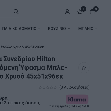
1
0
ΠΑΙΔΙΚΟ ΔΩΜΑΤΙΟ
ΚΟΥΖΙΝΕΣ
ΜΠΑΝΙΟ
φασμα μπλε-μέταλλο χρυσό 45x51x96εκ
 Συνεδρίου Hilton
ζόμενη Ύφασμα Μπλε-
ο Χρυσό 45x51x96εκ
(0 Αξιολογήσεις)
ώρα.
 3 άτοκες δόσεις.
*Για παραγγελίες 35€ έως 1500€