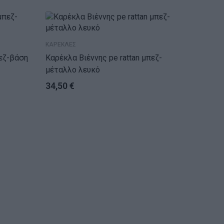
ΤΕΛ
ΚΑΡΕΚΛΕΣ
Καρέκλα Βιέννης pe rattan μπεζ-
μέταλλο λευκό
34,50
€
ΚΑΡΕΚΛΕ
Καρέκλα Caron 
πόδι
34,90