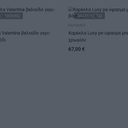
ΝΤΛΗΘΗΚΕ
ΑΝΑΜΕΝΕΤΑΙ
ΚΑΡΕΚΛΕΣ
ina βελούδο γκρι-
Καρέκλα Lusy pe ύφασμα μπεζ-βάση
όδι
χρωμίου
67,00
€