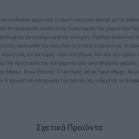
να συνδυάσει αρμονικά το πρωτοποριακό design με τα ανθεκτι
α που θα ανανεώσει αισθητά την διακόσμηση του χώρου σου.Τε
πενδυμένες με ύφασμα υψηλών αντοχών. Παρέχει ανθεκτικότη
πλάτης ακολουθεί την σπονδυλική στήλη, στηρίζοντας τη μέ
ς ποιότητας και αντοχής, τόσο στο βάρος όσο και στο χρόνο
α την προστασία του πατώματος από ανεπιθύμητες φθορές. Σ
ς Μήκος: 45 εκ Πλάτος: 51 εκ Ύψος: 96 εκ Ύψος έδρας: 44 ε
α. Η χρωματική απόχρωση του προϊόντος ενδέχεται να διαφ
Σχετικά Προϊόντα