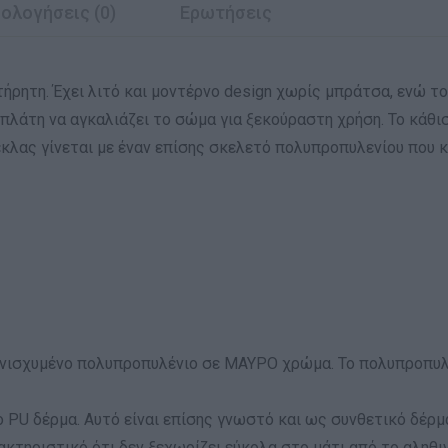
ολογήσεις (0)
Ερωτήσεις
ρητη. Έχει λιτό και μοντέρνο design χωρίς μπράτσα, ενώ τ
 πλάτη να αγκαλιάζει το σώμα για ξεκούραστη χρήση. Το κάθ
έκλας γίνεται με έναν επίσης σκελετό πολυπροπυλενίου που κ
νισχυμένο πολυπροπυλένιο σε ΜΑΥΡΟ χρώμα. Το πολυπροπυλέν
ο PU δέρμα. Αυτό είναι επίσης γνωστό και ως συνθετικό δέρμ
ρακτηριστικό ότι δεν ξεχωρίζει εύκολα στο μάτι από το αληθι