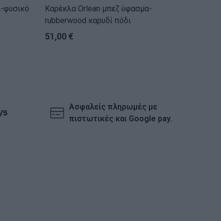
Καρέκλα Orlean μπεζ ύφασμα-
Καρέκλα Giselle 
rubberwood καρυδί πόδι
πόδι
51,00
€
44,00
Ασφαλείς πληρωμές με
/5
πιστωτικές και Google pay.