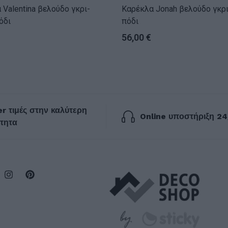
ina βελούδο γκρι-
Καρέκλα Jonah βελούδο γκρι-φυσικό
όδι
πόδι
56,00
€
r τιμές στην καλύτερη
Online υποστήριξη 24
τητα