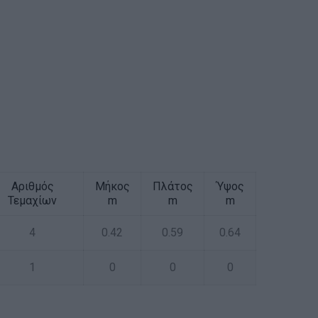
Αριθμός
Μήκος
Πλάτος
Ύψος
Τεμαχίων
m
m
m
4
0.42
0.59
0.64
1
0
0
0