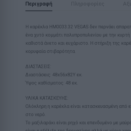
Περιγραφή
Πληροφορίες
Αξι
Η καρέκλα ΗΜ0033.32 VEGAS δεν περνάει απαρατή
ένα χυτό κομμάτι πολυπροπυλενίου με την κυρτή
καθιστά άνετο και ευχάριστο. Η στήριξη της καρ
κορυφαία στιβαρότητα.
ΔΙΑΣΤΑΣΕΙΣ:
Διαστάσεις: 48x56x82Υ εκ.
Ύψος καθίσματος: 48 εκ.
ΥΛΙΚΑ ΚΑΤΑΣΚΕΥΗΣ:
Ολόκληρη η καρέκλα είναι κατασκευασμένη από ε
στο νερό.
Το μαξιλαράκι είναι ρηχό και επενδυμένο με μαύρ
είναι η εξέλιξη της δερματίνης αλλά με κύριο χα