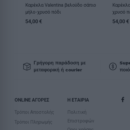
Καρέκλα Valentina βελούδο σάπιο
Καρέκλα Valent
μήλο-χρυσό πόδι
χρυσό π
54,00
€
54,00
€
Γρήγορη παράδοση με
Supe
μεταφορική ή courier
ποιό
ONLINE ΑΓΟΡΕΣ
Η ΕΤΑΙΡΙΑ
Τρόποι Αποστολής
Πολιτική
Επιστροφών
Τρόποι Πληρωμής
Οροι χρήσης