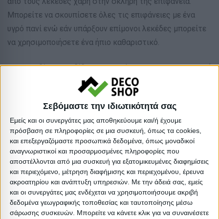
από τους λεκέδες χάρη στην σκληρή της επιφάνεια.
Μπορείτε να σκουπίσετε όλες τις επιφάνειες με ένα
υγρό πανί ενώ εάν υπάρξουν επίμονοι λεκέδες μπορείτε
να χρησιμοποιήσετε ένα ήπιο καθαριστικό.
*Το κομοδίνο παραδίδεται αμοντάριστο σε εργοστασιακή
συσκευασία
** Η χρωματική απόδοση του προϊόντος ενδέχεται να
Σεβόμαστε την ιδιωτικότητά σας
διαφέρει ελαφρώς σε σχέση με την φωτογραφική
Εμείς και οι συνεργάτες μας αποθηκεύουμε και/ή έχουμε
απεικόνισή του στην οθόνη σας.
πρόσβαση σε πληροφορίες σε μια συσκευή, όπως τα cookies,
και επεξεργαζόμαστε προσωπικά δεδομένα, όπως μοναδικοί
Είδος: Κομοδίνα
αναγνωριστικοί και προσαρμοσμένες πληροφορίες που
Υλικό: Μελαμίνη
αποστέλλονται από μια συσκευή για εξατομικευμένες διαφημίσεις
και περιεχόμενο, μέτρηση διαφήμισης και περιεχομένου, έρευνα
Απόχρωση: Φυσικό
ακροατηρίου και ανάπτυξη υπηρεσιών.
Με την άδειά σας, εμείς
Απόχρωση: Sonama
και οι συνεργάτες μας ενδέχεται να χρησιμοποιήσουμε ακριβή
Βαρος: 6.5kg
δεδομένα γεωγραφικής τοποθεσίας και ταυτοποίησης μέσω
σάρωσης συσκευών. Μπορείτε να κάνετε κλικ για να συναινέσετε
Όγκος: 0.019 m³