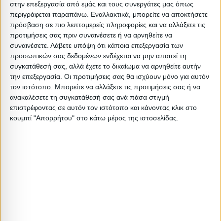
στην επεξεργασία από εμάς και τους συνεργάτες μας όπως
Ελάχιστη ποσότητα: 1
περιγράφεται παραπάνω. Εναλλακτικά, μπορείτε να αποκτήσετε
Επόμενη εκτιμώμενη ημερομηνία παραλαβής:
πρόσβαση σε πιο λεπτομερείς πληροφορίες και να αλλάξετε τις
προτιμήσεις σας πριν συναινέσετε ή να αρνηθείτε να
συναινέσετε.
Λάβετε υπόψη ότι κάποια επεξεργασία των
Διαστάσεις
προσωπικών σας δεδομένων ενδέχεται να μην απαιτεί τη
συγκατάθεσή σας, αλλά έχετε το δικαίωμα να αρνηθείτε αυτήν
Συσκευασίες 
την επεξεργασία. Οι προτιμήσεις σας θα ισχύουν μόνο για αυτόν
τον ιστότοπο. Μπορείτε να αλλάξετε τις προτιμήσεις σας ή να
Περιγραφή
Μικτό
Καθαρό
Βασικός
Βήμα
Π
ανακαλέσετε τη συγκατάθεσή σας ανά πάσα στιγμή
Συσκευασίας
Βάρος
Βάρος
Όγκος
Όγκου
επιστρέφοντας σε αυτόν τον ιστότοπο και κάνοντας κλικ στο
κουμπί "Απορρήτου" στο κάτω μέρος της ιστοσελίδας.
1 PC
6.5
6
0.019166
0
Σχετικά Προϊόντα
ΑΝΑΜΕΝΕΤΑΙ
ΕΞΑΝΤΛΗΘΗΚΕ