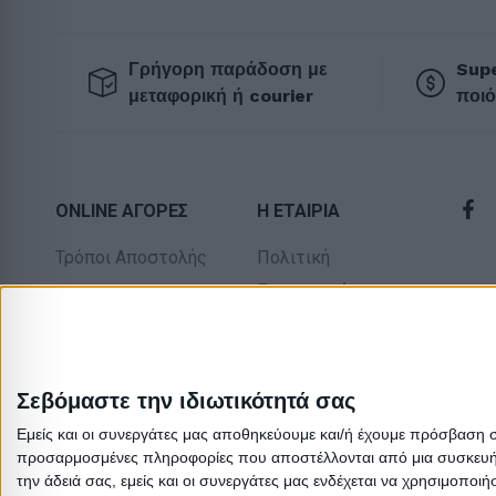
Γρήγορη παράδοση με
Supe
μεταφορική ή courier
ποιό
ONLINE ΑΓΟΡΕΣ
Η ΕΤΑΙΡΙΑ
Τρόποι Αποστολής
Πολιτική
Επιστροφών
Τρόποι Πληρωμής
Οροι χρήσης
Δωροεπιταγές
Προσωπικά
Πολιτική
δεδομένα
Σεβόμαστε την ιδιωτικότητά σας
επιστροφών
Σχετικά με εμάς
Εμείς και οι συνεργάτες μας αποθηκεύουμε και/ή έχουμε πρόσβαση 
προσαρμοσμένες πληροφορίες που αποστέλλονται από μια συσκευή γι
την άδειά σας, εμείς και οι συνεργάτες μας ενδέχεται να χρησιμοπ