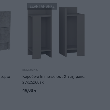
ΕΞΑΝΤΛΗΘΗΚΕ
ΚΟΜΟΔΙΝΑ
ΚΟΜΟΔΙΝ
Κομοδίνο Immerse σετ 2 τμχ. μόκα
Κομοδίνο Boho με 
27x25x60εκ
με μετα
49,00
€
59,00