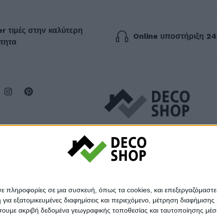
r τιμές στην καλύτερη
Online υποστήριξη 24
τητα
σε πληροφορίες σε μια συσκευή, όπως τα cookies, και επεξεργαζόμαστ
α εξατομικευμένες διαφημίσεις και περιεχόμενο, μέτρηση διαφήμισης 
οιήσουμε ακριβή δεδομένα γεωγραφικής τοποθεσίας και ταυτοποίησης μέ