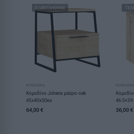
ΕΞΑΝΤΛΗΘΗΚΕ
ΤΕΛ
ΚΟΜΟΔΙΝΑ
ΚΟΜΟΔΙΝ
Κομοδίνο Johana μαύρο-oak
Κομοδίνο Lavini
45x40x50εκ
46.5×39
64,00
€
36,00
€