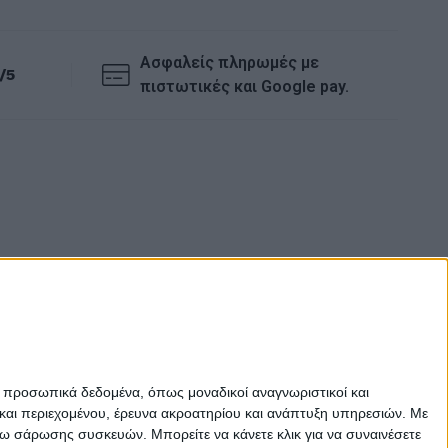
Ασφαλείς πληρωμές με
/5
πιστωτικές και Google pay.
ε προσωπικά δεδομένα, όπως μοναδικοί αναγνωριστικοί και
και περιεχομένου, έρευνα ακροατηρίου και ανάπτυξη υπηρεσιών.
Με
σω σάρωσης συσκευών. Μπορείτε να κάνετε κλικ για να συναινέσετε