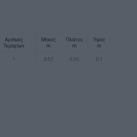
Αριθμός
Μήκος
Πλάτος
Ύψος
Τεμαχίων
m
m
m
1
0.57
0.35
0.1