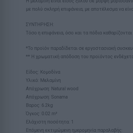
Η μελαμίνη είναι είδος ξύλου σε μορφή μοριοσανίδ
με πολύ σκληρή επιφάνεια, με αποτέλεσμα να είνα
ΣΥΝΤΗΡΗΣΗ:
Τόσο η επιφάνεια, όσο και τα πόδια καθαρίζονται 
*Το προϊόν παραδίδεται σε εργοστασιακή συσκευ
** Η χρωματική απόδοση του προϊόντος ενδέχετα
Είδος: Κομοδίνα
Υλικό: Μελαμίνη
Απόχρωση: Natural wood
Απόχρωση: Sonama
Βαρος: 6.2kg
Όγκος: 0.02 m³
Ελάχιστη ποσότητα: 1
Επόμενη εκτιμώμενη ημερομηνία παραλαβής: