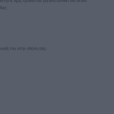
ρότητα. Άρα, πρόκειται για ένα συνθετικό υλικό
δες.
νισή του στην οθόνη σας.