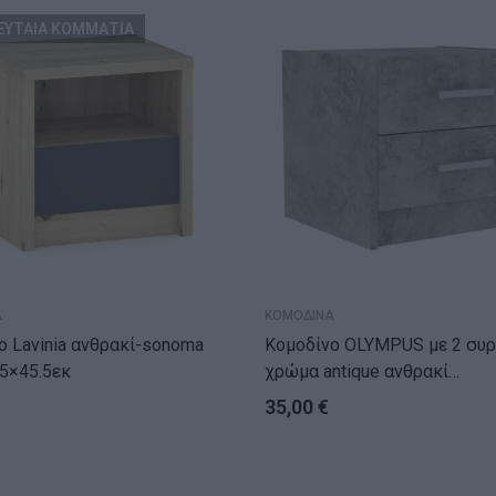
ΕΥΤΑΙΑ ΚΟΜΜΑΤΙΑ
Α
ΚΟΜΟΔΙΝΑ
a ανθρακί-sonoma
Κομοδίνο OLYMPUS με 2 συρτάρια
.5×45.5εκ
χρώμα antique ανθρακί
47.5×40.5×40.5εκ
35,00
€