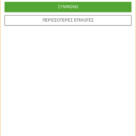
με μεταφορική ή
καλύτερη ποιότητα
ΣΥΜΦΩΝΩ
courier
ΠΕΡΙΣΣΟΤΕΡΕΣ ΕΠΙΛΟΓΕΣ
Ασφαλείς πληρωμές με
Online υποστήριξη
πιστωτικές και Google
24/5
pay.
ONLINE ΑΓΟΡΕΣ
Τρόποι Αποστολής
Τρόποι Πληρωμής
Δωροεπιταγές
Πολιτική επιστροφών