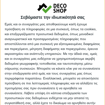
Σεβόμαστε την ιδιωτικότητά σας
Εμείς και οι συνεργάτες μας αποθηκεύουμε και/ή έχουμε
Προσθήκη στο καλάθι
πρόσβαση σε πληροφορίες σε μια συσκευή, όπως τα cookies,
και επεξεργαζόμαστε προσωπικά δεδομένα, όπως μοναδικοί
αναγνωριστικοί και προσαρμοσμένες πληροφορίες που
Κωδικός προϊόντος :
185231
αποστέλλονται από μια συσκευή για εξατομικευμένες διαφημίσεις
και περιεχόμενο, μέτρηση διαφήμισης και περιεχομένου, έρευνα
Κάνε μια ερώτηση
Share
ακροατηρίου και ανάπτυξη υπηρεσιών.
Με την άδειά σας, εμείς
και οι συνεργάτες μας ενδέχεται να χρησιμοποιήσουμε ακριβή
δεδομένα γεωγραφικής τοποθεσίας και ταυτοποίησης μέσω
Κατηγορία:
ΦΩΛΙΕΣ - ΚΟΥΝΙΕΣ
σάρωσης συσκευών. Μπορείτε να κάνετε κλικ για να συναινέσετε
Μάρκα:
Pakoworld
στην επεξεργασία από εμάς και τους συνεργάτες μας όπως
περιγράφεται παραπάνω. Εναλλακτικά, μπορείτε να αποκτήσετε
πρόσβαση σε πιο λεπτομερείς πληροφορίες και να αλλάξετε τις
προτιμήσεις σας πριν συναινέσετε ή να αρνηθείτε να
συναινέσετε.
Λάβετε υπόψη ότι κάποια επεξεργασία των
Εγγυημένες & Ασφαλείς Συναλλαγές
προσωπικών σας δεδομένων ενδέχεται να μην απαιτεί τη
συγκατάθεσή σας, αλλά έχετε το δικαίωμα να αρνηθείτε αυτήν