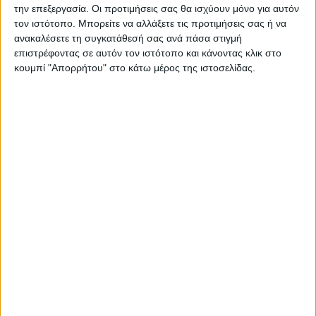
την επεξεργασία. Οι προτιμήσεις σας θα ισχύουν μόνο για αυτόν
τον ιστότοπο. Μπορείτε να αλλάξετε τις προτιμήσεις σας ή να
Περιγραφή
Πληροφορίες
Αξιολογήσεις (0)
ανακαλέσετε τη συγκατάθεσή σας ανά πάσα στιγμή
επιστρέφοντας σε αυτόν τον ιστότοπο και κάνοντας κλικ στο
κουμπί "Απορρήτου" στο κάτω μέρος της ιστοσελίδας.
Κούνια Hudson pakoworld κρεμαστή μέταλλο μαύρο-pp
φυσικό-μαξιλάρι μπεζ 109x119x195εκΑν αναζητάτε
στιγμές χαλάρωσης στο μπαλκόνι ή τον κήπο με την
αισθητική και την ποιότητα pakketo, τότε η κούνια κήπου
Hudson είναι η ιδανική πρόταση λύση για εσάς. Τεχνικά
χαρακτηριστικά:* Σταθερός σκελετός από υψηλής
ποιότητας μέταλλο με μεγάλη αντοχή στη φθορά και στο
χρόνο. Στιβαρή κατασκευή κατάλληλη για χρήση στον
κήπο ή στο μπαλκόνι σας. * Προσφέρεται σε χρώμα
φυσικό-μαύρο-μπεζ.* Επένδυση από PP: ενισχυμένο
πολυπροπυλένιο* Στη συσκευασία συμπεριλαμβάνεται
και το μαξιλάρι που ταιριάζει ακριβώς στο μέγεθος της