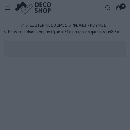
0
⌂
ΕΞΩΤΕΡΙΚΟΣ ΧΩΡΟΣ
ΦΩΛΙΕΣ - ΚΟΥΝΙΕΣ
Κούνια Hudson κρεμαστή μέταλλο μαύρο-pp φυσικό-μαξιλάρι
μπεζ 109x119x195εκ