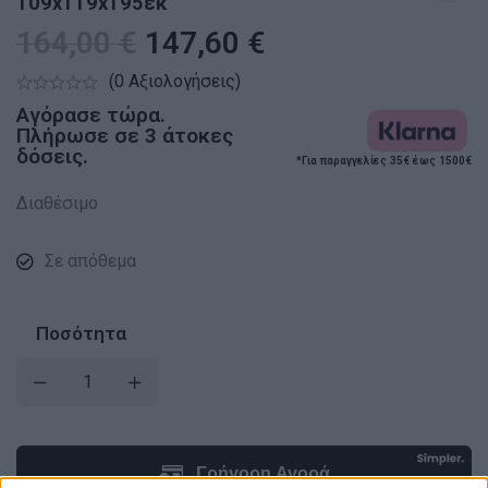
109x119x195εκ
164,00
€
147,60
€
(0 Αξιολογήσεις)
Αγόρασε τώρα.
Πλήρωσε σε 3 άτοκες
δόσεις.
*Για παραγγελίες 35€ έως 1500€
Διαθέσιμο
Σε απόθεμα
Ποσότητα