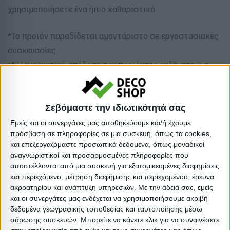
χρησιμοποιήσετε ένα ήπιο καθαριστικό.
*Το προϊόν παραδίδεται αμοντάριστο σε εργοστασιακές
συσκευασίες
** Η χρωματική απόδοση του προϊόντος ενδέχεται να
διαφέρει ελαφρώς σε σχέση με την φωτογραφική
απεικόνισή του στην οθόνη σας.
Σεβόμαστε την ιδιωτικότητά σας
Υλικό: Μελαμίνη
Εμείς και οι συνεργάτες μας αποθηκεύουμε και/ή έχουμε
πρόσβαση σε πληροφορίες σε μια συσκευή, όπως τα cookies,
Απόχρωση: Λευκό
και επεξεργαζόμαστε προσωπικά δεδομένα, όπως μοναδικοί
Τύπος: Επιτοίχιο
αναγνωριστικοί και προσαρμοσμένες πληροφορίες που
Είδος: Κρεμάστρες
αποστέλλονται από μια συσκευή για εξατομικευμένες διαφημίσεις
και περιεχόμενο, μέτρηση διαφήμισης και περιεχομένου, έρευνα
Βαρος: 4kg
ακροατηρίου και ανάπτυξη υπηρεσιών.
Με την άδειά σας, εμείς
Όγκος: 0.01 m³
και οι συνεργάτες μας ενδέχεται να χρησιμοποιήσουμε ακριβή
Ελάχιστη ποσότητα: 1
δεδομένα γεωγραφικής τοποθεσίας και ταυτοποίησης μέσω
σάρωσης συσκευών. Μπορείτε να κάνετε κλικ για να συναινέσετε
Επόμενη εκτιμώμενη ημερομηνία παραλαβής: