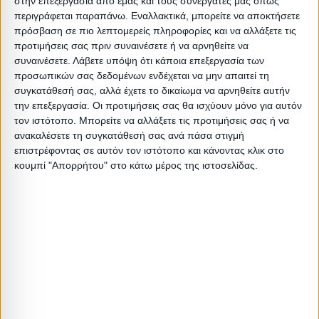
στην επεξεργασία από εμάς και τους συνεργάτες μας όπως
περιγράφεται παραπάνω. Εναλλακτικά, μπορείτε να αποκτήσετε
Διαστάσεις
πρόσβαση σε πιο λεπτομερείς πληροφορίες και να αλλάξετε τις
προτιμήσεις σας πριν συναινέσετε ή να αρνηθείτε να
συναινέσετε.
Λάβετε υπόψη ότι κάποια επεξεργασία των
Συσκευασίες
προσωπικών σας δεδομένων ενδέχεται να μην απαιτεί τη
Περιγραφή
Μικτό
Καθαρό
Βασικός
Βήμα
συγκατάθεσή σας, αλλά έχετε το δικαίωμα να αρνηθείτε αυτήν
Συσκευασίας
Βάρος
Βάρος
Όγκος
Όγκου
την επεξεργασία. Οι προτιμήσεις σας θα ισχύουν μόνο για αυτόν
τον ιστότοπο. Μπορείτε να αλλάξετε τις προτιμήσεις σας ή να
BARCODE
ανακαλέσετε τη συγκατάθεσή σας ανά πάσα στιγμή
4
3.5
0.0104755
0
επιστρέφοντας σε αυτόν τον ιστότοπο και κάνοντας κλικ στο
OF PROD
κουμπί "Απορρήτου" στο κάτω μέρος της ιστοσελίδας.
Σχετικά Προϊόντα
ΤΕΛΕΥΤΑΙΑ ΚΟΜΜΑΤΙΑ
ΤΕΛΕΥΤΑΙΑ ΚΟΜΜΑΤΙΑ
ΕΠΙΠΛΑ ΕΙΣΟΔΟΥ
ΕΠΙΠΛΑ ΕΙΣΟΔΟΥ
Σετ Εισόδου 4 τεμ. Sonoma