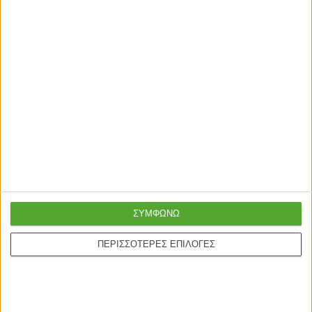
οξείδωση. Παρατηρήσεις: Το προϊόν παραδίδεται
αμοντάριστο, σε εργοστασιακή συσκευασία και με
αναλυτικό οδηγό συναρμολόγησης. Η χρωματική
απόχρωση του προϊόντος ενδέχεται να διαφέρει
ελαφρώς σε σχέση με την φωτογραφική απεικόνισή του
στην οθόνη σας.
Σχετικά Προϊόντα
ΕΞΑΝΤΛΗΘΗΚΕ
ΕΞΑΝΤΛΗΘΗΚΕ
ΣΥΜΦΩΝΩ
ΠΕΡΙΣΣΟΤΕΡΕΣ ΕΠΙΛΟΓΕΣ