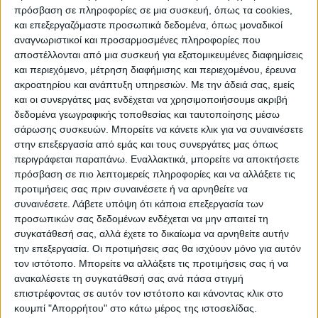
αποθηκευτικό χώρο για την αποθήκευση αντικειμένων
πρόσβαση σε πληροφορίες σε μια συσκευή, όπως τα cookies,
σας. Προσφέρεται σε χρώμα ανοιχτό καρυδί-γκρι.
και επεξεργαζόμαστε προσωπικά δεδομένα, όπως μοναδικοί
αναγνωριστικοί και προσαρμοσμένες πληροφορίες που
Συνδυάζεται με στρώμα διαστάσεων 150×200 (δεν
αποστέλλονται από μια συσκευή για εξατομικευμένες διαφημίσεις
συμπεριλαμβάνεται στο κρεβάτι και στη τιμή)Διάσταση
και περιεχόμενο, μέτρηση διαφήμισης και περιεχομένου, έρευνα
προϊόντος: Μήκος: 156 εκ. Πλάτος: 214 εκ. Ύψος: 98
ακροατηρίου και ανάπτυξη υπηρεσιών.
Με την άδειά σας, εμείς
και οι συνεργάτες μας ενδέχεται να χρησιμοποιήσουμε ακριβή
εκ.Πληροφορίες υλικών: Μοριοσανίδα (Chipboard): Η
δεδομένα γεωγραφικής τοποθεσίας και ταυτοποίησης μέσω
μοριοσανίδα, γνωστή ως chipboard, είναι ένα σύνθετο
σάρωσης συσκευών. Μπορείτε να κάνετε κλικ για να συναινέσετε
ξύλινο υλικό που κατασκευάζεται από μικρά κομματάκια
στην επεξεργασία από εμάς και τους συνεργάτες μας όπως
περιγράφεται παραπάνω. Εναλλακτικά, μπορείτε να αποκτήσετε
ξύλου, συνήθως πεύκου ή ελάτης, κολλημένα μαζί υπό
πρόσβαση σε πιο λεπτομερείς πληροφορίες και να αλλάξετε τις
υψηλή πίεση και θερμοκρασία με τη χρήση ρητινών.
προτιμήσεις σας πριν συναινέσετε ή να αρνηθείτε να
Χρησιμοποιείται ευρέως στην κατασκευή επίπλων,
συναινέσετε.
Λάβετε υπόψη ότι κάποια επεξεργασία των
προσωπικών σας δεδομένων ενδέχεται να μην απαιτεί τη
εσωτερικών επιφανειών και δομικών εφαρμογών.
συγκατάθεσή σας, αλλά έχετε το δικαίωμα να αρνηθείτε αυτήν
Κατασκευάζεται από ανακυκλωμένα υλικά και είναι
την επεξεργασία. Οι προτιμήσεις σας θα ισχύουν μόνο για αυτόν
ανθεκτική σε καμπύλες, τριβές και άλλες φυσικές
τον ιστότοπο. Μπορείτε να αλλάξετε τις προτιμήσεις σας ή να
ανακαλέσετε τη συγκατάθεσή σας ανά πάσα στιγμή
καταπονήσεις. Μελαμίνη (LPB): Η μελαμίνη LPB (Low
επιστρέφοντας σε αυτόν τον ιστότοπο και κάνοντας κλικ στο
Pressure Melamine) είναι ένα συνθετικό υλικό που
κουμπί "Απορρήτου" στο κάτω μέρος της ιστοσελίδας.