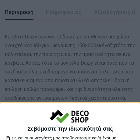
Περιγραφή
Πληροφορίες
Αξιολογήσεις (0)
Κρεβάτι Daizy pakoworld διπλό με αποθηκευτικό χώρο
ανοιχτό καρυδί-γκρι μελαμίνης 150×200εκΑναζητάτε την
πολυτέλεια, την ποιότητα και την πρακτικότητα σε ένα
κρεβάτι; Αν ναι, τότε το μοντέλο Daizy είναι αυτό που τα
συνδυάζει όλα. Σχεδιασμένο να αποπνέει πολυτέλεια και
κατασκευασμένο από ποιοτικά υλικά, αποτελεί ιδανική
επιλογή καθώς προσφέρει και την δυνατότητα κλειστής
αποθήκευσης αντικειμένων. Τεχνικά χαρακτηριστικά:
Κατασκευή από μοριοσανίδα με επένδυση μελαμίνης. Η
μελαμίνη είναι ένας τύπος πλαστικού υλικού που παρέχει
ανθεκτικότητα στη φθορά, εύκολο καθαρισμό και
Σεβόμαστε την ιδιωτικότητά σας
ανθεκτικότητα στις γρατζουνιές. Προσφέρει μεγάλο
Εμείς και οι συνεργάτες μας αποθηκεύουμε και/ή έχουμε