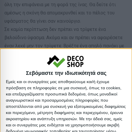
όλη την επιφάνεια με τη φορά της ίνας. Θα δείτε ότι
αμέσως η σκόνη θα απομακρυνθεί και το πέλος του
υφάσματος θα γίνει σαν καινούργιο.
Σε καμία περίπτωση δεν πρέπει να τρίψετε ένα
βελούδινο ύφασμα. Ακόμα και αν πρέπει να αφαιρέσετε
έναν λεκέ μην τον τρίψετε. Βρέξτε ένα απαλό πανάκι με
νερό και ταμπονάρετε τοπικά στον λεκέ.
ΠΛΕΟΝΕΚΤΗΜΑΤΑ:
Σεβόμαστε την ιδιωτικότητά σας
•Ποιοτικά υλικά κατασκευής
Εμείς και οι συνεργάτες μας αποθηκεύουμε και/ή έχουμε
•Ανθεκτικότητα
πρόσβαση σε πληροφορίες σε μια συσκευή, όπως τα cookies,
•Εύκολη συναρμολόγηση
και επεξεργαζόμαστε προσωπικά δεδομένα, όπως μοναδικοί
αναγνωριστικοί και προσαρμοσμένες πληροφορίες που
•3 χρόνια εγγύηση σκελετού
αποστέλλονται από μια συσκευή για εξατομικευμένες διαφημίσεις
και περιεχόμενο, μέτρηση διαφήμισης και περιεχομένου, έρευνα
*Το προϊόν παραδίδεται ασυναρμολόγητο σε
ακροατηρίου και ανάπτυξη υπηρεσιών.
Με την άδειά σας, εμείς
και οι συνεργάτες μας ενδέχεται να χρησιμοποιήσουμε ακριβή
εργοστασιακές συσκευασίες.
δεδομένα γεωγραφικής τοποθεσίας και ταυτοποίησης μέσω