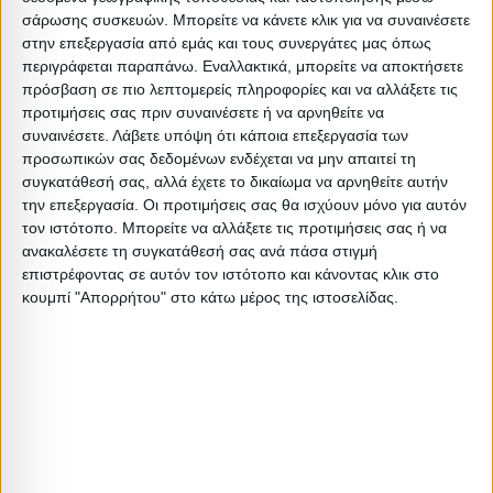
** Η χρωματική απόδοση του προϊόντος ενδέχεται να
σάρωσης συσκευών. Μπορείτε να κάνετε κλικ για να συναινέσετε
διαφέρει ελαφρώς από τη φωτογραφική του
στην επεξεργασία από εμάς και τους συνεργάτες μας όπως
περιγράφεται παραπάνω. Εναλλακτικά, μπορείτε να αποκτήσετε
αναπαράσταση στην οθόνη σας.
πρόσβαση σε πιο λεπτομερείς πληροφορίες και να αλλάξετε τις
Tο στρώμα δεν περιλαμβάνεται στην τιμή
προτιμήσεις σας πριν συναινέσετε ή να αρνηθείτε να
συναινέσετε.
Λάβετε υπόψη ότι κάποια επεξεργασία των
Μέγεθος: Μονό
προσωπικών σας δεδομένων ενδέχεται να μην απαιτεί τη
συγκατάθεσή σας, αλλά έχετε το δικαίωμα να αρνηθείτε αυτήν
Υλικό: Βελούδο
την επεξεργασία. Οι προτιμήσεις σας θα ισχύουν μόνο για αυτόν
Απόχρωση: Γκρι
τον ιστότοπο. Μπορείτε να αλλάξετε τις προτιμήσεις σας ή να
Χαρακτηριστικά: Χωρίς αποθ/κό χώρο
ανακαλέσετε τη συγκατάθεσή σας ανά πάσα στιγμή
επιστρέφοντας σε αυτόν τον ιστότοπο και κάνοντας κλικ στο
Βαρος: 36.5kg
κουμπί "Απορρήτου" στο κάτω μέρος της ιστοσελίδας.
Όγκος: 0.474 m³
Ελάχιστη ποσότητα: 1
Επόμενη εκτιμώμενη ημερομηνία παραλαβής: 2025-09-
20T00:00:00
Διαστάσεις