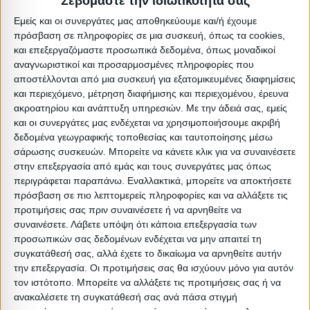
Σεβόμαστε την ιδιωτικότητά σας
** Η χρωματική απόδοση του προϊόντος ενδέχεται να
Εμείς και οι συνεργάτες μας αποθηκεύουμε και/ή έχουμε
πρόσβαση σε πληροφορίες σε μια συσκευή, όπως τα cookies,
διαφέρει ελαφρώς από τη φωτογραφική του
και επεξεργαζόμαστε προσωπικά δεδομένα, όπως μοναδικοί
αναπαράσταση στην οθόνη σας.
αναγνωριστικοί και προσαρμοσμένες πληροφορίες που
Στρώμα δεν περιλαμβάνεται
αποστέλλονται από μια συσκευή για εξατομικευμένες διαφημίσεις
και περιεχόμενο, μέτρηση διαφήμισης και περιεχομένου, έρευνα
ακροατηρίου και ανάπτυξη υπηρεσιών.
Με την άδειά σας, εμείς
Μέγεθος: Μονό
και οι συνεργάτες μας ενδέχεται να χρησιμοποιήσουμε ακριβή
Υλικό: Ύφασμα
δεδομένα γεωγραφικής τοποθεσίας και ταυτοποίησης μέσω
Απόχρωση: Γκρι
σάρωσης συσκευών. Μπορείτε να κάνετε κλικ για να συναινέσετε
στην επεξεργασία από εμάς και τους συνεργάτες μας όπως
Χαρακτηριστικά: Χωρίς αποθ/κό χώρο
περιγράφεται παραπάνω. Εναλλακτικά, μπορείτε να αποκτήσετε
Βαρος: 34.3kg
πρόσβαση σε πιο λεπτομερείς πληροφορίες και να αλλάξετε τις
Όγκος: 0.473 m³
προτιμήσεις σας πριν συναινέσετε ή να αρνηθείτε να
συναινέσετε.
Λάβετε υπόψη ότι κάποια επεξεργασία των
Ελάχιστη ποσότητα: 1
προσωπικών σας δεδομένων ενδέχεται να μην απαιτεί τη
Επόμενη εκτιμώμενη ημερομηνία παραλαβής: 2025-09-
συγκατάθεσή σας, αλλά έχετε το δικαίωμα να αρνηθείτε αυτήν
13T00:00:00
την επεξεργασία. Οι προτιμήσεις σας θα ισχύουν μόνο για αυτόν
τον ιστότοπο. Μπορείτε να αλλάξετε τις προτιμήσεις σας ή να
ανακαλέσετε τη συγκατάθεσή σας ανά πάσα στιγμή
Διαστάσεις