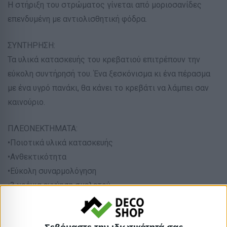
Η στήριξη του στρώματος γίνεται από μοριοσανίδες
επενδυμένη με αντιολισθητική φόδρα.
ΣΥΝΤΗΡΗΣΗ:
Τα υλικά κατασκευής του κρεβατιού επιτρέπουν την
εύκολη συντήρησή του. Ένα ξεσκόνισμα κι ένα πέρασμα
με ένα υγρό πανάκι, θα κάνει το κρεβάτι να λάμπει σαν
καινούριο.
ΠΛΕΟΝΕΚΤΗΜΑΤΑ:
•Ποιοτικά υλικά κατασκευής
•Ανθεκτικότητα
•Εύκολη συναρμολόγηση
•3 χρόνια εγγύηση σκελετού
*Το προϊόν παραδίδεται ασυναρμολόγητο σε
εργοστασιακές συσκευασίες.