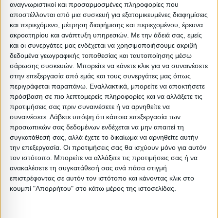
αναγνωριστικοί και προσαρμοσμένες πληροφορίες που
διαφέρει ελαφρώς από τη φωτογραφική του
αποστέλλονται από μια συσκευή για εξατομικευμένες διαφημίσεις
αναπαράσταση στην οθόνη σας.
και περιεχόμενο, μέτρηση διαφήμισης και περιεχομένου, έρευνα
ακροατηρίου και ανάπτυξη υπηρεσιών.
Με την άδειά σας, εμείς
:
και οι συνεργάτες μας ενδέχεται να χρησιμοποιήσουμε ακριβή
δεδομένα γεωγραφικής τοποθεσίας και ταυτοποίησης μέσω
:
σάρωσης συσκευών. Μπορείτε να κάνετε κλικ για να συναινέσετε
:
στην επεξεργασία από εμάς και τους συνεργάτες μας όπως
:
περιγράφεται παραπάνω. Εναλλακτικά, μπορείτε να αποκτήσετε
πρόσβαση σε πιο λεπτομερείς πληροφορίες και να αλλάξετε τις
Βαρος: 47kg
προτιμήσεις σας πριν συναινέσετε ή να αρνηθείτε να
Όγκος: 0.561 m³
συναινέσετε.
Λάβετε υπόψη ότι κάποια επεξεργασία των
Ελάχιστη ποσότητα: 1
προσωπικών σας δεδομένων ενδέχεται να μην απαιτεί τη
συγκατάθεσή σας, αλλά έχετε το δικαίωμα να αρνηθείτε αυτήν
Επόμενη εκτιμώμενη ημερομηνία παραλαβής:
την επεξεργασία. Οι προτιμήσεις σας θα ισχύουν μόνο για αυτόν
τον ιστότοπο. Μπορείτε να αλλάξετε τις προτιμήσεις σας ή να
Διαστάσεις
ανακαλέσετε τη συγκατάθεσή σας ανά πάσα στιγμή
επιστρέφοντας σε αυτόν τον ιστότοπο και κάνοντας κλικ στο
κουμπί "Απορρήτου" στο κάτω μέρος της ιστοσελίδας.
Συσκευασίες 
Περιγραφή
Μικτό
Καθαρό
Βασικός
Βήμα
Π
Συσκευασίας
Βάρος
Βάρος
Όγκος
Όγκου
Α