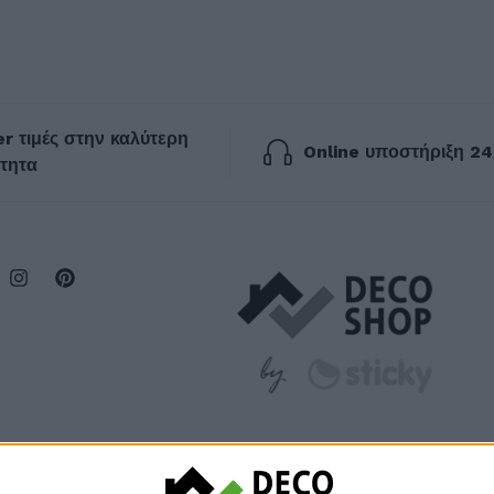
r τιμές στην καλύτερη
Online υποστήριξη 24
τητα