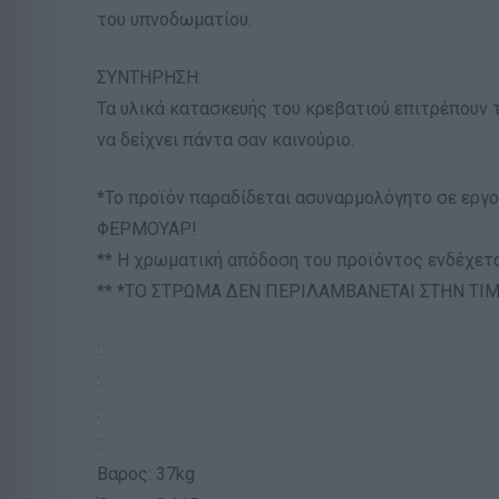
του υπνοδωματίου.
ΣΥΝΤΗΡΗΣΗ:
Τα υλικά κατασκευής του κρεβατιού επιτρέπουν τ
να δείχνει πάντα σαν καινούριο.
*Το προϊόν παραδίδεται ασυναρμολόγητο σε ε
ΦΕΡΜΟΥΑΡ!
** Η χρωματική απόδοση του προϊόντος ενδέχετ
** *ΤΟ ΣΤΡΩΜΑ ΔΕΝ ΠΕΡΙΛΑΜΒΑΝΕΤΑΙ ΣΤΗΝ ΤΙ
:
:
:
:
Βαρος: 37kg