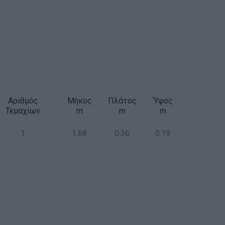
Αριθμός
Μήκος
Πλάτος
Ύψος
Τεμαχίων
m
m
m
1
1.68
0.36
0.19