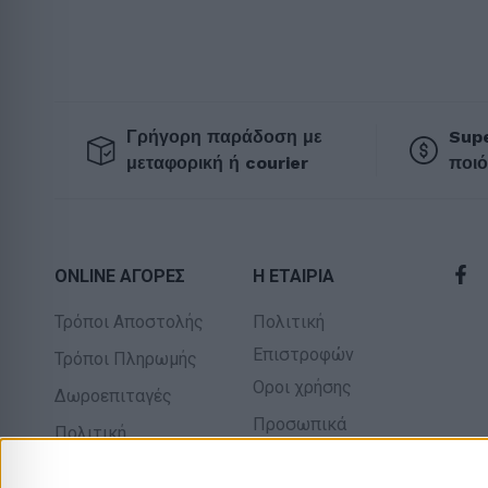
Γρήγορη παράδοση με
Supe
μεταφορική ή courier
ποιό
ONLINE ΑΓΟΡΕΣ
Η ΕΤΑΙΡΙΑ
Τρόποι Αποστολής
Πολιτική
Επιστροφών
Τρόποι Πληρωμής
Οροι χρήσης
Δωροεπιταγές
Προσωπικά
Πολιτική
δεδομένα
επιστροφών