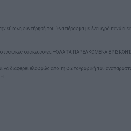
ην εύκολη συντήρησή του. Ένα πέρασμα με ένα υγρό πανάκι εί
ργοστασιακές συσκευασίες.—ΟΛΑ ΤΑ ΠΑΡΕΛΚΟΜΕΝΑ ΒΡΙΣΚΟΝ
αι να διαφέρει ελαφρώς από τη φωτογραφική του αναπαράστα
ΜΗ