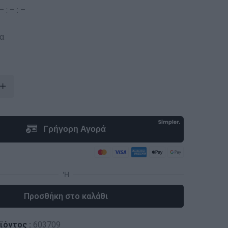
 : – : –
α
Προσθήκη στο καλάθι
ϊόντος :
603709