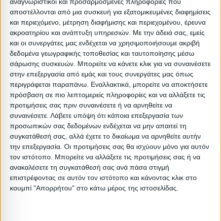
:
αναγνωριστικοί και προσαρμοσμένες πληροφορίες που
αποστέλλονται από μια συσκευή για εξατομικευμένες διαφημίσεις
:
και περιεχόμενο, μέτρηση διαφήμισης και περιεχομένου, έρευνα
:
ακροατηρίου και ανάπτυξη υπηρεσιών.
Με την άδειά σας, εμείς
:
και οι συνεργάτες μας ενδέχεται να χρησιμοποιήσουμε ακριβή
δεδομένα γεωγραφικής τοποθεσίας και ταυτοποίησης μέσω
Βαρος: 49.48kg
σάρωσης συσκευών. Μπορείτε να κάνετε κλικ για να συναινέσετε
Όγκος: 0.78 m³
στην επεξεργασία από εμάς και τους συνεργάτες μας όπως
Ελάχιστη ποσότητα: 1
περιγράφεται παραπάνω. Εναλλακτικά, μπορείτε να αποκτήσετε
πρόσβαση σε πιο λεπτομερείς πληροφορίες και να αλλάξετε τις
Επόμενη εκτιμώμενη ημερομηνία παραλαβής:
προτιμήσεις σας πριν συναινέσετε ή να αρνηθείτε να
συναινέσετε.
Λάβετε υπόψη ότι κάποια επεξεργασία των
Διαστάσεις
προσωπικών σας δεδομένων ενδέχεται να μην απαιτεί τη
συγκατάθεσή σας, αλλά έχετε το δικαίωμα να αρνηθείτε αυτήν
την επεξεργασία. Οι προτιμήσεις σας θα ισχύουν μόνο για αυτόν
Συσκευασίες 
τον ιστότοπο. Μπορείτε να αλλάξετε τις προτιμήσεις σας ή να
Περιγραφή
Μικτό
Καθαρό
Βασικός
Βήμα
Π
ανακαλέσετε τη συγκατάθεσή σας ανά πάσα στιγμή
Συσκευασίας
Βάρος
Βάρος
Όγκος
Όγκου
Α
επιστρέφοντας σε αυτόν τον ιστότοπο και κάνοντας κλικ στο
κουμπί "Απορρήτου" στο κάτω μέρος της ιστοσελίδας.
BOX A
23.8
19.3
0.17
0