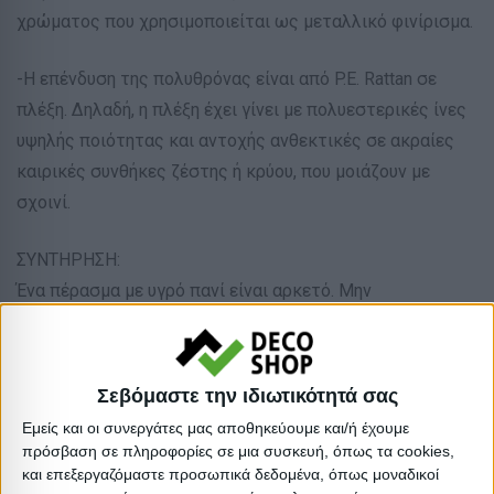
χρώματος που χρησιμοποιείται ως μεταλλικό φινίρισμα.
-Η επένδυση της πολυθρόνας είναι από P.E. Rattan σε
πλέξη. Δηλαδή, η πλέξη έχει γίνει με πολυεστερικές ίνες
υψηλής ποιότητας και αντοχής ανθεκτικές σε ακραίες
καιρικές συνθήκες ζέστης ή κρύου, που μοιάζουν με
σχοινί.
ΣΥΝΤΗΡΗΣΗ:
Ένα πέρασμα με υγρό πανί είναι αρκετό. Μην
χρησιμοποιείτε χημικά καθαριστικά.
To τραπέζι παραδίδεται αμοντάριστο και
Σεβόμαστε την ιδιωτικότητά σας
συναρμολογείται εύκολα αφού όλα τα απαραίτητα,
Εμείς και οι συνεργάτες μας αποθηκεύουμε και/ή έχουμε
εμπεριέχονται στην συσκευασία.
πρόσβαση σε πληροφορίες σε μια συσκευή, όπως τα cookies,
και επεξεργαζόμαστε προσωπικά δεδομένα, όπως μοναδικοί