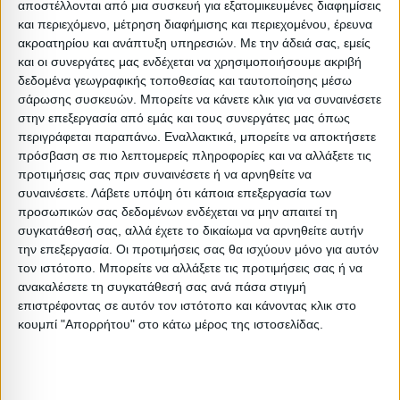
αποστέλλονται από μια συσκευή για εξατομικευμένες διαφημίσεις
Περιγραφή
Μικτό
Καθαρό
Βασικός
Βήμα
Π
και περιεχόμενο, μέτρηση διαφήμισης και περιεχομένου, έρευνα
Συσκευασίας
Βάρος
Βάρος
Όγκος
Όγκου
ακροατηρίου και ανάπτυξη υπηρεσιών.
Με την άδειά σας, εμείς
και οι συνεργάτες μας ενδέχεται να χρησιμοποιήσουμε ακριβή
BOX A
25.6
25
0.055913
0
δεδομένα γεωγραφικής τοποθεσίας και ταυτοποίησης μέσω
σάρωσης συσκευών. Μπορείτε να κάνετε κλικ για να συναινέσετε
BOX B
20
19.5
0.059136
0
στην επεξεργασία από εμάς και τους συνεργάτες μας όπως
περιγράφεται παραπάνω. Εναλλακτικά, μπορείτε να αποκτήσετε
πρόσβαση σε πιο λεπτομερείς πληροφορίες και να αλλάξετε τις
προτιμήσεις σας πριν συναινέσετε ή να αρνηθείτε να
συναινέσετε.
Λάβετε υπόψη ότι κάποια επεξεργασία των
Σχετικά Προϊόντα
προσωπικών σας δεδομένων ενδέχεται να μην απαιτεί τη
συγκατάθεσή σας, αλλά έχετε το δικαίωμα να αρνηθείτε αυτήν
την επεξεργασία. Οι προτιμήσεις σας θα ισχύουν μόνο για αυτόν
ΕΞΑΝΤΛΗΘΗΚΕ
τον ιστότοπο. Μπορείτε να αλλάξετε τις προτιμήσεις σας ή να
ανακαλέσετε τη συγκατάθεσή σας ανά πάσα στιγμή
επιστρέφοντας σε αυτόν τον ιστότοπο και κάνοντας κλικ στο
κουμπί "Απορρήτου" στο κάτω μέρος της ιστοσελίδας.