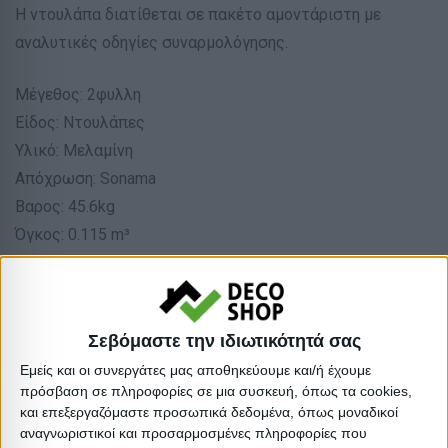
Η ντουλάπα διατίθεται σε πακέτο αμοντάριστη με
αναλυτικές οδηγίες συναρμολόγησης.
Μέγεθος: 2φυλλη
Είδος: Ντουλάπες
Υλικό: Μελαμίνη
Απόχρωση: Sonama
Βαρος: 45.6kg
Όγκος: 0.115 m³
Ελάχιστη ποσότητα: 1
Επόμενη εκτιμώμενη ημερομηνία παραλαβής: 2026-06-
03T00:00:00
Σεβόμαστε την ιδιωτικότητά σας
Διαστάσεις
Εμείς και οι συνεργάτες μας αποθηκεύουμε και/ή έχουμε
πρόσβαση σε πληροφορίες σε μια συσκευή, όπως τα cookies,
και επεξεργαζόμαστε προσωπικά δεδομένα, όπως μοναδικοί
Συσκευασίες 
αναγνωριστικοί και προσαρμοσμένες πληροφορίες που