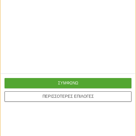
Γρήγορη παράδοση
Super τιμές στην
με μεταφορική ή
καλύτερη ποιότητα
courier
ΣΥΜΦΩΝΩ
ΠΕΡΙΣΣΟΤΕΡΕΣ ΕΠΙΛΟΓΕΣ
Ασφαλείς πληρωμές με
Online υποστήριξη
πιστωτικές και Google
24/5
pay.