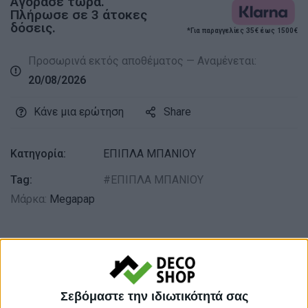
Αγόρασε τώρα.
Πλήρωσε σε 3 άτοκες
δόσεις.
*Για παραγγελίες 35€ έως 1500€
Προσωρινά εκτός αποθέματος — Αναμένεται:
20/08/2026
Κάνε μια ερώτηση
Share
Κατηγορία:
ΕΠΙΠΛΑ ΜΠΑΝΙΟΥ
Tag:
ΕΠΙΠΛΑ ΜΠΑΝΙΟΥ
Μάρκα:
Megapap
Εγγυημένες & Ασφαλείς Συναλλαγές
Σεβόμαστε την ιδιωτικότητά σας