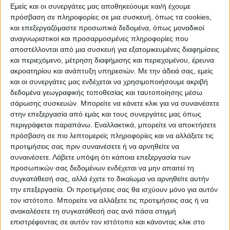
Εμείς και οι συνεργάτες μας αποθηκεύουμε και/ή έχουμε
Περιγραφή
Πληροφορίες
Ερωτήσεις
πρόσβαση σε πληροφορίες σε μια συσκευή, όπως τα cookies,
και επεξεργαζόμαστε προσωπικά δεδομένα, όπως μοναδικοί
αναγνωριστικοί και προσαρμοσμένες πληροφορίες που
αποστέλλονται από μια συσκευή για εξατομικευμένες διαφημίσεις
Ντουλάπα μπάνιου – Έπιπλο πλυντηρίου Millay Megapap
και περιεχόμενο, μέτρηση διαφήμισης και περιεχομένου, έρευνα
ακροατηρίου και ανάπτυξη υπηρεσιών.
Με την άδειά σας, εμείς
από μελαμίνη χρώμα λευκό 70x70x180εκ.
και οι συνεργάτες μας ενδέχεται να χρησιμοποιήσουμε ακριβή
δεδομένα γεωγραφικής τοποθεσίας και ταυτοποίησης μέσω
Τεχνικά χαρακτηριστικά:
σάρωσης συσκευών. Μπορείτε να κάνετε κλικ για να συναινέσετε
στην επεξεργασία από εμάς και τους συνεργάτες μας όπως
περιγράφεται παραπάνω. Εναλλακτικά, μπορείτε να αποκτήσετε
Χρώμα: λευκό
πρόσβαση σε πιο λεπτομερείς πληροφορίες και να αλλάξετε τις
Διαστάσεις: Μήκος 70 x Βάθος 70 x Ύψος 180 εκ.
προτιμήσεις σας πριν συναινέσετε ή να αρνηθείτε να
συναινέσετε.
Λάβετε υπόψη ότι κάποια επεξεργασία των
Πάχος μελαμίνης: 18mm.
προσωπικών σας δεδομένων ενδέχεται να μην απαιτεί τη
Κατασκευασμένη από μοριοσανίδα με επένδυση
συγκατάθεσή σας, αλλά έχετε το δικαίωμα να αρνηθείτε αυτήν
την επεξεργασία. Οι προτιμήσεις σας θα ισχύουν μόνο για αυτόν
μελαμίνης πρώτης ποιότητας και υψηλών αντοχών
τον ιστότοπο. Μπορείτε να αλλάξετε τις προτιμήσεις σας ή να
στη φθορά και στο χρόνο.
ανακαλέσετε τη συγκατάθεσή σας ανά πάσα στιγμή
επιστρέφοντας σε αυτόν τον ιστότοπο και κάνοντας κλικ στο
Τα υλικά κατασκευής είναι αβλαβή για το περιβάλλον