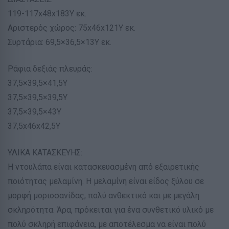
119-117x48x183Υ εκ.
Αριστερός χώρος: 75x46x121Υ εκ.
Συρτάρια: 69,5×36,5×13Υ εκ.
Ράφια δεξιάς πλευράς:
37,5×39,5×41,5Υ
37,5×39,5×39,5Υ
37,5×39,5×43Υ
37,5x46x42,5Υ
ΥΛΙΚΑ ΚΑΤΑΣΚΕΥΗΣ:
Η ντουλάπα είναι κατασκευασμένη από εξαιρετικής
ποιότητας μελαμίνη. Η μελαμίνη είναι είδος ξύλου σε
μορφή μοριοσανίδας, πολύ ανθεκτικό και με μεγάλη
σκληρότητα. Άρα, πρόκειται για ένα συνθετικό υλικό με
πολύ σκληρή επιφάνεια, με αποτέλεσμα να είναι πολύ