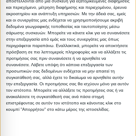
αποστέλλονται από μια συσκευή για εξατομικευμένες διαφημίσεις
συσκευασία, με αναλυτικές οδηγίες συναρμολόγησης.
και περιεχόμενο, μέτρηση διαφήμισης και περιεχομένου, έρευνα
Συνιστάται η συναρμολόγηση της ντουλάπας να
ακροατηρίου και ανάπτυξη υπηρεσιών.
Με την άδειά σας, εμείς
πραγματοποιηθεί από 2 τουλάχιστον άτομα
και οι συνεργάτες μας ενδέχεται να χρησιμοποιήσουμε ακριβή
δεδομένα γεωγραφικής τοποθεσίας και ταυτοποίησης μέσω
σάρωσης συσκευών. Μπορείτε να κάνετε κλικ για να συναινέσετε
Μέγεθος: 3φυλλη
στην επεξεργασία από εμάς και τους συνεργάτες μας όπως
Είδος: Ντουλάπες
περιγράφεται παραπάνω. Εναλλακτικά, μπορείτε να αποκτήσετε
πρόσβαση σε πιο λεπτομερείς πληροφορίες και να αλλάξετε τις
Υλικό: Μελαμίνη
προτιμήσεις σας πριν συναινέσετε ή να αρνηθείτε να
Απόχρωση: Sonama Oak
συναινέσετε.
Λάβετε υπόψη ότι κάποια επεξεργασία των
Βαρος: 84.5kg
προσωπικών σας δεδομένων ενδέχεται να μην απαιτεί τη
συγκατάθεσή σας, αλλά έχετε το δικαίωμα να αρνηθείτε αυτήν
Όγκος: 0.165 m³
την επεξεργασία. Οι προτιμήσεις σας θα ισχύουν μόνο για αυτόν
Ελάχιστη ποσότητα: 1
τον ιστότοπο. Μπορείτε να αλλάξετε τις προτιμήσεις σας ή να
Επόμενη εκτιμώμενη ημερομηνία παραλαβής:
ανακαλέσετε τη συγκατάθεσή σας ανά πάσα στιγμή
επιστρέφοντας σε αυτόν τον ιστότοπο και κάνοντας κλικ στο
κουμπί "Απορρήτου" στο κάτω μέρος της ιστοσελίδας.
Διαστάσεις
Συσκευασίες 