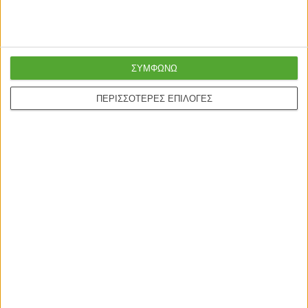
ΣΥΜΦΩΝΩ
ΝΤΟΥΛΑΠΕΣ
ΝΤΟΥΛΑΠΕΣ
ΠΕΡΙΣΣΟΤΕΡΕΣ ΕΠΙΛΟΓΕΣ
Πατάρι ντουλάπας Warner
Ντουλάπα ρούχων δίφυλλη
τρίφυλλο καρυδί 90×46.5×45εκ
Mozart χρώμα καρυδί
83x52x202,5εκ
63,00
€
189,00
€
Γρήγορη παράδοση
Super τιμές στην
με μεταφορική ή
καλύτερη ποιότητα
courier