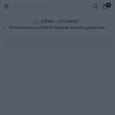
0
⌂
ΕΠΙΠΛΑ
ΝΤΟΥΛΑΠΕΣ
Ντουλάπα ρούχων Ricardo Megapap δίφυλλη χρώμα λευκό
80x51,8x181εκ.