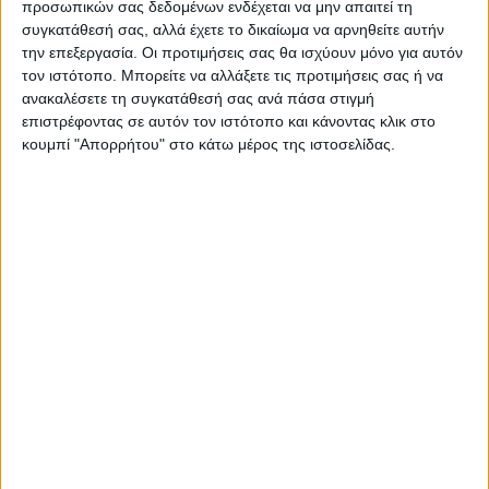
προσωπικών σας δεδομένων ενδέχεται να μην απαιτεί τη
Περιγραφή
Πληροφορίες
Ερωτήσεις
συγκατάθεσή σας, αλλά έχετε το δικαίωμα να αρνηθείτε αυτήν
την επεξεργασία. Οι προτιμήσεις σας θα ισχύουν μόνο για αυτόν
τον ιστότοπο. Μπορείτε να αλλάξετε τις προτιμήσεις σας ή να
Ντουλάπα ρούχων Ricardo Megapap δίφυλλη χρώμα
ανακαλέσετε τη συγκατάθεσή σας ανά πάσα στιγμή
επιστρέφοντας σε αυτόν τον ιστότοπο και κάνοντας κλικ στο
λευκό 80×51,8×181εκ.
κουμπί "Απορρήτου" στο κάτω μέρος της ιστοσελίδας.
Εάν ψάχνετε μια μεγάλη ντουλάπα για να τακτοποιήσετε
όλα σας τα ρούχα και αξεσουάρ η ντουλάπα Ricardo είναι
η ιδανική επιλογή. Κλασσική γραμμή και κατασκευή από
ποιοτικά υλικά με μεγάλους χώρους αποθήκευσης που
την καθιστούν αναγκαία και απαραίτητη για κάθε χώρο.
Τεχνικά χαρακτηριστικά:
Χρώμα: λευκό
Διαστάσεις ντουλάπας: Μήκος 80 x Βάθος 51,8 x