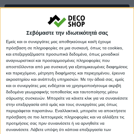
Προσθήκη στο καλάθι
Κωδικός προϊόντος :
339334
Σεβόμαστε την ιδιωτικότητά σας
Κάνε μια ερώτηση
Share
Εμείς και οι συνεργάτες μας αποθηκεύουμε και/ή έχουμε
πρόσβαση σε πληροφορίες σε μια συσκευή, όπως τα cookies,
και επεξεργαζόμαστε προσωπικά δεδομένα, όπως μοναδικοί
Κατηγορία:
ΝΤΟΥΛΑΠΕΣ
αναγνωριστικοί και προσαρμοσμένες πληροφορίες που
αποστέλλονται από μια συσκευή για εξατομικευμένες διαφημίσεις
Tag:
ΝΤΟΥΛΑΠΕΣ
και περιεχόμενο, μέτρηση διαφήμισης και περιεχομένου, έρευνα
ακροατηρίου και ανάπτυξη υπηρεσιών.
Με την άδειά σας, εμείς
Μάρκα:
Megapap
και οι συνεργάτες μας ενδέχεται να χρησιμοποιήσουμε ακριβή
δεδομένα γεωγραφικής τοποθεσίας και ταυτοποίησης μέσω
σάρωσης συσκευών. Μπορείτε να κάνετε κλικ για να συναινέσετε
στην επεξεργασία από εμάς και τους συνεργάτες μας όπως
Εγγυημένες & Ασφαλείς Συναλλαγές
περιγράφεται παραπάνω. Εναλλακτικά, μπορείτε να αποκτήσετε
πρόσβαση σε πιο λεπτομερείς πληροφορίες και να αλλάξετε τις
προτιμήσεις σας πριν συναινέσετε ή να αρνηθείτε να
συναινέσετε.
Λάβετε υπόψη ότι κάποια επεξεργασία των