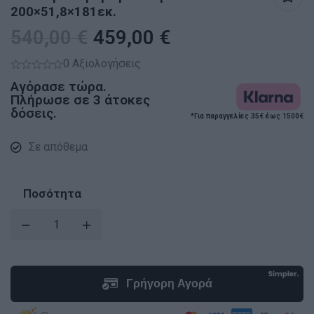
200×51,8×181εκ.
540,00
€
459,00
€
0 Αξιολογήσεις
Αγόρασε τώρα.
Πλήρωσε σε 3 άτοκες
δόσεις.
*Για παραγγελίες 35€ έως 1500€
Σε απόθεμα
Ποσότητα