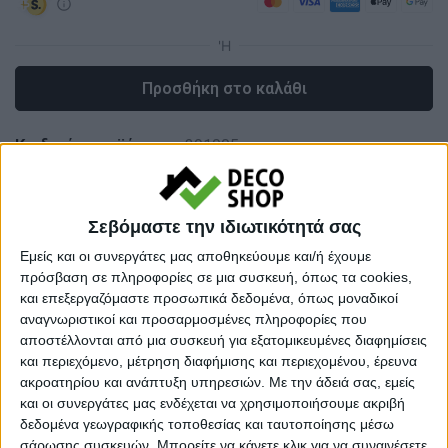
Προσθήκη στο καλάθι
Κωδικός προϊόντος :
391005
Κάνε μια ερώτηση
Share
Σεβόμαστε την ιδιωτικότητά σας
Κατηγορία:
ΝΤΟΥΛΑΠΕΣ
Εμείς και οι συνεργάτες μας αποθηκεύουμε και/ή έχουμε
πρόσβαση σε πληροφορίες σε μια συσκευή, όπως τα cookies,
Tag:
ΝΤΟΥΛΑΠΕΣ
και επεξεργαζόμαστε προσωπικά δεδομένα, όπως μοναδικοί
Μάρκα:
Megapap
αναγνωριστικοί και προσαρμοσμένες πληροφορίες που
αποστέλλονται από μια συσκευή για εξατομικευμένες διαφημίσεις
και περιεχόμενο, μέτρηση διαφήμισης και περιεχομένου, έρευνα
ακροατηρίου και ανάπτυξη υπηρεσιών.
Με την άδειά σας, εμείς
και οι συνεργάτες μας ενδέχεται να χρησιμοποιήσουμε ακριβή
Εγγυημένες & Ασφαλείς Συναλλαγές
δεδομένα γεωγραφικής τοποθεσίας και ταυτοποίησης μέσω
σάρωσης συσκευών. Μπορείτε να κάνετε κλικ για να συναινέσετε