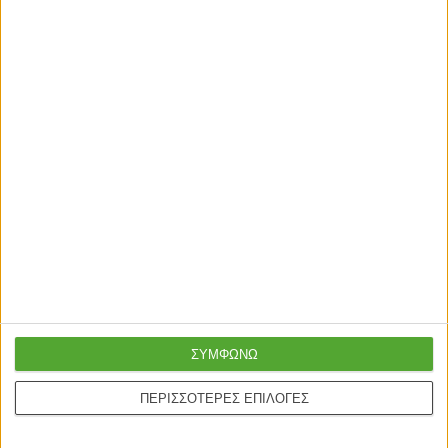
εργάσιμες
Σχετικά Προϊόντα
ΝΤΟΥΛΑΠΕΣ
ΝΤΟΥΛΑΠΕΣ
Ντουλάπα ρούχων δίφυλλη
Ντουλάπα ρούχων Serenity
OLYMPUS χρώμα wenge
τρίφυλλη sonoma-λευκό
81x57x183εκ
118.5x54x196.5εκ
139,00
€
259,00
€
ΣΥΜΦΩΝΩ
ΠΕΡΙΣΣΟΤΕΡΕΣ ΕΠΙΛΟΓΕΣ