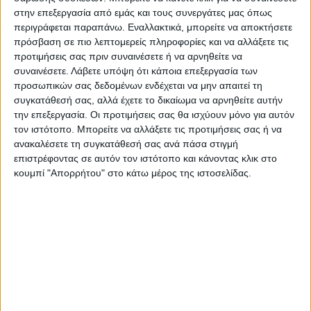
στην επεξεργασία από εμάς και τους συνεργάτες μας όπως
περιγράφεται παραπάνω. Εναλλακτικά, μπορείτε να αποκτήσετε
Περιγραφή
Πληροφορίες
Ερωτήσεις
πρόσβαση σε πιο λεπτομερείς πληροφορίες και να αλλάξετε τις
προτιμήσεις σας πριν συναινέσετε ή να αρνηθείτε να
συναινέσετε.
Λάβετε υπόψη ότι κάποια επεξεργασία των
προσωπικών σας δεδομένων ενδέχεται να μην απαιτεί τη
Ντουλάπα ρούχων Ricardo Megapap πεντάφυλλη
συγκατάθεσή σας, αλλά έχετε το δικαίωμα να αρνηθείτε αυτήν
την επεξεργασία. Οι προτιμήσεις σας θα ισχύουν μόνο για αυτόν
χρώμα ανθρακί 200×61,8×181εκ.
τον ιστότοπο. Μπορείτε να αλλάξετε τις προτιμήσεις σας ή να
ανακαλέσετε τη συγκατάθεσή σας ανά πάσα στιγμή
Εάν ψάχνετε μια μεγάλη ντουλάπα για να τακτοποιήσετε
επιστρέφοντας σε αυτόν τον ιστότοπο και κάνοντας κλικ στο
όλα σας τα ρούχα και αξεσουάρ η ντουλάπα Ricardo είναι
κουμπί "Απορρήτου" στο κάτω μέρος της ιστοσελίδας.
η ιδανική επιλογή. Κλασσική γραμμή και κατασκευή από
ποιοτικά υλικά με μεγάλους χώρους αποθήκευσης που
την καθιστούν αναγκαία και απαραίτητη για κάθε χώρο.
Τεχνικά χαρακτηριστικά:
Χρώμα: ανθρακί