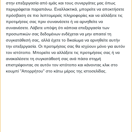
στην επεξεργασία από εμάς και τους συνεργάτες μας όπως
περιγράφεται παραπάνω. Εναλλακτικά, μπορείτε να αποκτήσετε
πρόσβαση σε πιο λεπτομερείς πληροφορίες και να αλλάξετε τις
προτιμήσεις σας πριν συναινέσετε ή να αρνηθείτε να
Περιγραφή
Πληροφορίες
Ερωτήσεις
συναινέσετε.
Λάβετε υπόψη ότι κάποια επεξεργασία των
προσωπικών σας δεδομένων ενδέχεται να μην απαιτεί τη
συγκατάθεσή σας, αλλά έχετε το δικαίωμα να αρνηθείτε αυτήν
την επεξεργασία. Οι προτιμήσεις σας θα ισχύουν μόνο για αυτόν
Ντουλάπα ρούχων Victoria Megapap τετράφυλλη με
τον ιστότοπο. Μπορείτε να αλλάξετε τις προτιμήσεις σας ή να
πατάρι και συρτάρια χρώμα λευκό 200x60x240εκ.
ανακαλέσετε τη συγκατάθεσή σας ανά πάσα στιγμή
επιστρέφοντας σε αυτόν τον ιστότοπο και κάνοντας κλικ στο
κουμπί "Απορρήτου" στο κάτω μέρος της ιστοσελίδας.
Εάν ψάχνετε μια μεγάλη ντουλάπα για να τακτοποιήσετε
όλα σας τα ρούχα και αξεσουάρ η ντουλάπα Victoria είναι
η ιδανική επιλογή. Κλασσική γραμμή και κατασκευή από
ποιοτικά υλικά με μεγάλους χώρους αποθήκευσης που
την καθιστούν αναγκαία και απαραίτητη για κάθε χώρο.
Τεχνικά χαρακτηριστικά: