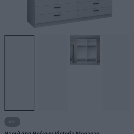
ΝΕΟ
Ντουλάπα Ρούχων Victoria Megapap