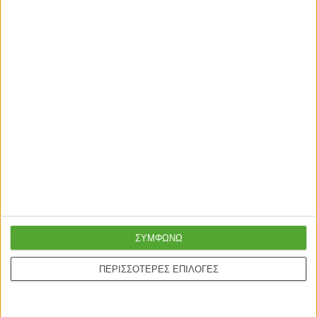
Η χρωματική απόχρωση του προϊόντος ενδέχεται να
διαφέρει ελαφρώς σε σχέση με τη φωτογραφική
απεικόνισή του στην οθόνη σας.
Άμεση παραλαβή | Παράδοση σε 1 έως 3 ημέρες
εργάσιμες
Σχετικά Προϊόντα
ΕΞΑΝΤΛΗΘΗΚΕ
ΣΥΜΦΩΝΩ
ΠΕΡΙΣΣΟΤΕΡΕΣ ΕΠΙΛΟΓΕΣ