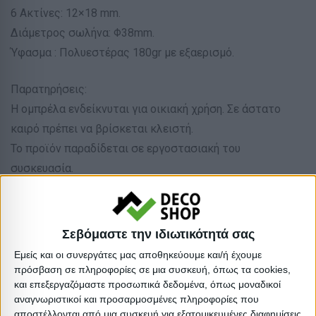
6 Ακτίνες: 12×18 mm.
Διάμετρος σωλήνα: Φ38mm.
Ύφασμα : Πολυεστέρας 180gr με εξαερισμό.
Παρατηρήσεις:
Η ομπρέλα ενδείκνυται για οικιακή χρήση. Σε άστατο
καιρό πρέπει να βρίσκεται κλειστή.
Το προϊόν παραδίδεται σε εργοστασιακή του
συσκευασία.
Τύπος: Διαιρούμενη
Υλικό: Πανί
Σεβόμαστε την ιδιωτικότητά σας
Υλικό: Αλουμίνιο
Εμείς και οι συνεργάτες μας αποθηκεύουμε και/ή έχουμε
Απόχρωση: Μπεζ
πρόσβαση σε πληροφορίες σε μια συσκευή, όπως τα cookies,
Βαρος: 5.5kg
και επεξεργαζόμαστε προσωπικά δεδομένα, όπως μοναδικοί
αναγνωριστικοί και προσαρμοσμένες πληροφορίες που
Όγκος: 0.033 m³
αποστέλλονται από μια συσκευή για εξατομικευμένες διαφημίσεις