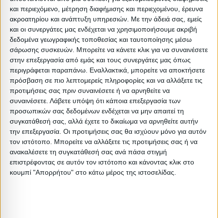
Ελάχιστη ποσότητα: 1
και περιεχόμενο, μέτρηση διαφήμισης και περιεχομένου, έρευνα
Επόμενη εκτιμώμενη ημερομηνία παραλαβής:
ακροατηρίου και ανάπτυξη υπηρεσιών.
Με την άδειά σας, εμείς
και οι συνεργάτες μας ενδέχεται να χρησιμοποιήσουμε ακριβή
δεδομένα γεωγραφικής τοποθεσίας και ταυτοποίησης μέσω
Διαστάσεις
σάρωσης συσκευών. Μπορείτε να κάνετε κλικ για να συναινέσετε
στην επεξεργασία από εμάς και τους συνεργάτες μας όπως
Συσκευασίες 
περιγράφεται παραπάνω. Εναλλακτικά, μπορείτε να αποκτήσετε
πρόσβαση σε πιο λεπτομερείς πληροφορίες και να αλλάξετε τις
Περιγραφή
Μικτό
Καθαρό
Βασικός
Βήμα
Π
προτιμήσεις σας πριν συναινέσετε ή να αρνηθείτε να
Συσκευασίας
Βάρος
Βάρος
Όγκος
Όγκου
Α
συναινέσετε.
Λάβετε υπόψη ότι κάποια επεξεργασία των
προσωπικών σας δεδομένων ενδέχεται να μην απαιτεί τη
1PC
5.5
5
0.03332
0
συγκατάθεσή σας, αλλά έχετε το δικαίωμα να αρνηθείτε αυτήν
την επεξεργασία. Οι προτιμήσεις σας θα ισχύουν μόνο για αυτόν
τον ιστότοπο. Μπορείτε να αλλάξετε τις προτιμήσεις σας ή να
ανακαλέσετε τη συγκατάθεσή σας ανά πάσα στιγμή
επιστρέφοντας σε αυτόν τον ιστότοπο και κάνοντας κλικ στο
Σχετικά Προϊόντα
κουμπί "Απορρήτου" στο κάτω μέρος της ιστοσελίδας.
ΕΞΑΝΤΛΗΘΗΚΕ
ΕΞΑΝΤΛΗΘΗΚΕ