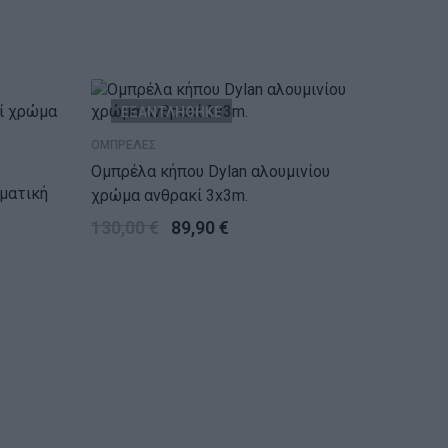
ΕΞΑΝΤΛΗΘΗΚΕ
ΕΞ
ΟΜΠΡΕΛΕΣ
Ομπρέλα κήπου Dylan αλουμινίου
ματική
χρώμα ανθρακί 3x3m.
130,00
€
89,90
€
ΟΜΠΡΕΛΕ
Ομπρέλ
τηλεσκ
ανθρακί