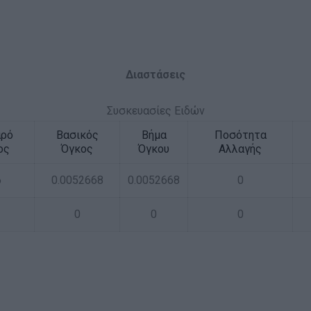
Διαστάσεις
Συσκευασίες Ειδών
αρό
Βασικός
Βήμα
Ποσότητα
ος
Όγκος
Όγκου
Αλλαγής
6
0.0052668
0.0052668
0
0
0
0