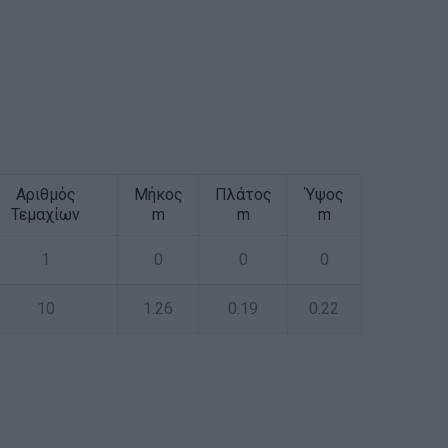
Αριθμός
Μήκος
Πλάτος
Ύψος
Τεμαχίων
m
m
m
1
0
0
0
10
1.26
0.19
0.22