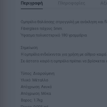
Περιγραφή
Πληροφορίες
Αξι
Ομπρέλα θαλάσσης στρογγυλή με ανάκληση και fl
Fiberglass πάχους 5mm.
Ύφασμα πολυεστερικό 180 γραμμάρια
Σημείωση:
Η ομπρέλα ενδείκνυται για χρήση με αίθριο καιρό.
Σε άστατο καιρό η ομπρέλα πρέπει να βρίσκεται 
Τύπος: Διαιρούμενη
Υλικό: Μέταλλο
Απόχρωση: Λευκό
Απόχρωση: Μόκα
Βαρος: 1.7kg
Όγκος: 0.005 m³