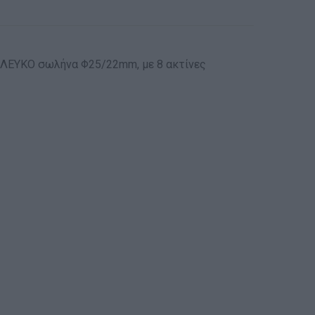
ο ΛΕΥΚΟ σωλήνα Φ25/22mm, με 8 ακτίνες