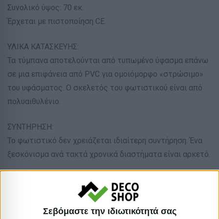
Συνολικό ύψος: 70 εκ.
Έρχεται με πιστοποίηση CE.
ΥΛΙΚΑ ΚΑΤΑΣΚΕΥΗΣ:
Τα τύμπανα αποτελούνται από τυπωμένο ύφασμα επάνω
σε μια επιφάνεια από PVC για ομοιόμορφο «στρώσιμο»
του υφάσματος. Ο σκελετός του φωτιστικού είναι από
πολυαιθυλένιο.
ΣΥΝΤΗΡΗΣΗ:
Το φωτιστικό δεν χρειάζεται ιδιαίτερη συντήρηση. Ένα
ξεσκόνισμα ανά τακτά χρονικά διαστήματα είναι αρκετό.
ΠΛΕΟΝΕΚΤΗΜΑΤΑ:
Η αισθητική υπεροχή αυτού του φωτιστικού με την
λευκή-κίτρινη διχρωμία, θα το κάνει να ξεχωρίζει στον
Σεβόμαστε την ιδιωτικότητά σας