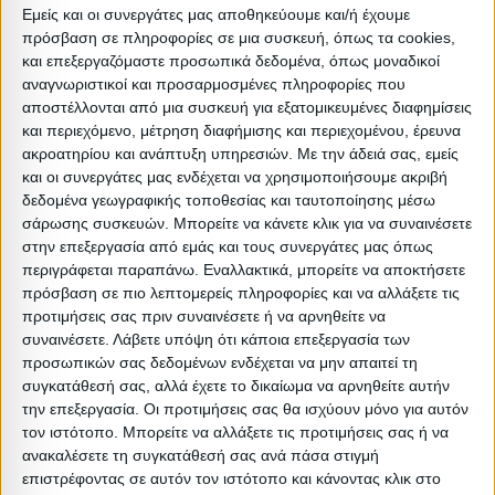
χώρο σας γιατί έχει μια απλοϊκή αλλά παιχνιδιάρικη
Εμείς και οι συνεργάτες μας αποθηκεύουμε και/ή έχουμε
εμφάνιση. Τα παιδιά θα λατρέψουν να το βλέπουν και δεν
πρόσβαση σε πληροφορίες σε μια συσκευή, όπως τα cookies,
και επεξεργαζόμαστε προσωπικά δεδομένα, όπως μοναδικοί
θα ξεκολλάνε τα μάτια τους από πάνω του. Το
αναγνωριστικοί και προσαρμοσμένες πληροφορίες που
αποτέλεσμα είναι εξαιρετικά κομψό σε εμφάνιση.
αποστέλλονται από μια συσκευή για εξατομικευμένες διαφημίσεις
Καταφέρνει να συνδυάσει μια ελκυστική και μοντέρνα
και περιεχόμενο, μέτρηση διαφήμισης και περιεχομένου, έρευνα
ακροατηρίου και ανάπτυξη υπηρεσιών.
Με την άδειά σας, εμείς
γοητεία με το ιδανικό μέγεθος, προσθέτοντας έτσι μια
και οι συνεργάτες μας ενδέχεται να χρησιμοποιήσουμε ακριβή
όμορφη διακόσμηση στην οροφή σας. Το ρυθμιζόμενο
δεδομένα γεωγραφικής τοποθεσίας και ταυτοποίησης μέσω
ύψος του μπορεί να προσφέρει διαφορετικά επίπεδα
σάρωσης συσκευών. Μπορείτε να κάνετε κλικ για να συναινέσετε
στην επεξεργασία από εμάς και τους συνεργάτες μας όπως
φωτεινότητας και οπτικής απόλαυσης. Το παιδικό
περιγράφεται παραπάνω. Εναλλακτικά, μπορείτε να αποκτήσετε
δωμάτιο θα γίνει το αγαπημένο μέρος του παιδιού σας.
πρόσβαση σε πιο λεπτομερείς πληροφορίες και να αλλάξετε τις
προτιμήσεις σας πριν συναινέσετε ή να αρνηθείτε να
Απόχρωση: Κίτρινο
συναινέσετε.
Λάβετε υπόψη ότι κάποια επεξεργασία των
προσωπικών σας δεδομένων ενδέχεται να μην απαιτεί τη
Είδος: Φωτιστικά Οροφής
συγκατάθεσή σας, αλλά έχετε το δικαίωμα να αρνηθείτε αυτήν
Τύπος: Μονόφωτο
την επεξεργασία. Οι προτιμήσεις σας θα ισχύουν μόνο για αυτόν
:
τον ιστότοπο. Μπορείτε να αλλάξετε τις προτιμήσεις σας ή να
ανακαλέσετε τη συγκατάθεσή σας ανά πάσα στιγμή
Βαρος: 0.8kg
επιστρέφοντας σε αυτόν τον ιστότοπο και κάνοντας κλικ στο
Όγκος: 0.02 m³