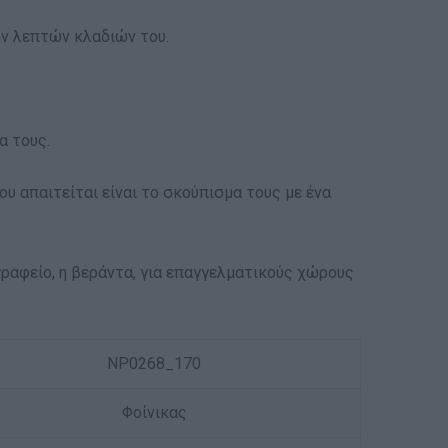
ων λεπτών κλαδιών του.
α τους.
υ απαιτείται είναι το σκούπισμα τους με ένα
γραφείο, η βεράντα, για επαγγελματικούς χώρους
NP0268_170
Φοίνικας