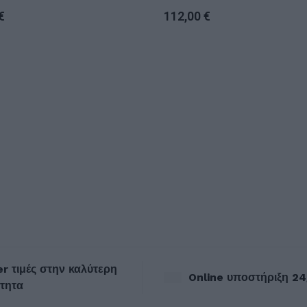
€
112,00
€
r τιμές στην καλύτερη
Online υποστήριξη 24
τητα