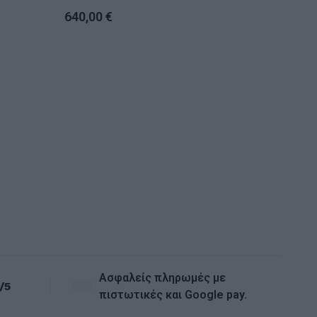
640,00
€
ΤΕΧΝΗΤΑ
BOUGAINVILLEA
210cm
210,0
Ασφαλείς πληρωμές με
/5
πιστωτικές και Google pay.