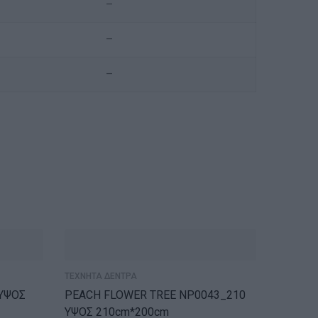
–
–
–
ΕΞ
ΤΕΧΝΗΤΑ ΔΕΝΤΡΑ
PEACH FLOWER TREE NP0043_210
ΥΨΟΣ 210cm*200cm