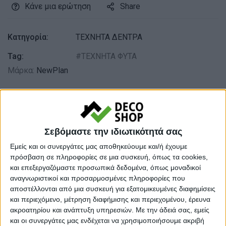
Κάνε μια ερώτηση
Share
Κατηγορία:
ΤΕΧΝΗΤΑ ΔΕΝΤΡΑ
Tag:
ΤΕΧΝΗΤΑ ΦΥΤΑ
Μάρκα:
NewPlan
Εγγυημένες & Ασφαλείς Συναλλαγές
Σεβόμαστε την ιδιωτικότητά σας
Εμείς και οι συνεργάτες μας αποθηκεύουμε και/ή έχουμε
πρόσβαση σε πληροφορίες σε μια συσκευή, όπως τα cookies,
Περιγραφή
Πληροφορίες
Ερωτήσεις
και επεξεργαζόμαστε προσωπικά δεδομένα, όπως μοναδικοί
αναγνωριστικοί και προσαρμοσμένες πληροφορίες που
αποστέλλονται από μια συσκευή για εξατομικευμένες διαφημίσεις
και περιεχόμενο, μέτρηση διαφήμισης και περιεχομένου, έρευνα
Τεχνητό δέντρο φοίνικας 180c
m
ακροατηρίου και ανάπτυξη υπηρεσιών.
Με την άδειά σας, εμείς
και οι συνεργάτες μας ενδέχεται να χρησιμοποιήσουμε ακριβή