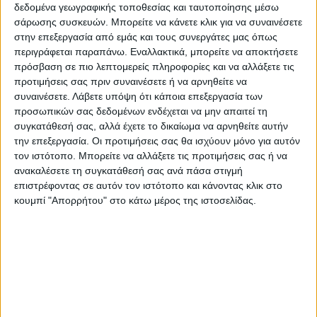
δεδομένα γεωγραφικής τοποθεσίας και ταυτοποίησης μέσω
Ο τεχνητός φοίνικας ή αρέκα ξεχωρίζει για τα
σάρωσης συσκευών. Μπορείτε να κάνετε κλικ για να συναινέσετε
μακρόστενα πράσινα φύλλα του που απλώνονται στις
στην επεξεργασία από εμάς και τους συνεργάτες μας όπως
άκρες των λεπτών κλαδιών του.
περιγράφεται παραπάνω. Εναλλακτικά, μπορείτε να αποκτήσετε
πρόσβαση σε πιο λεπτομερείς πληροφορίες και να αλλάξετε τις
προτιμήσεις σας πριν συναινέσετε ή να αρνηθείτε να
Προσδίδει μια εξωτική αίσθηση καραϊβικής και μία
συναινέσετε.
Λάβετε υπόψη ότι κάποια επεξεργασία των
τροπική νότα στον χώρο που θα τοποθετηθεί.
προσωπικών σας δεδομένων ενδέχεται να μην απαιτεί τη
συγκατάθεσή σας, αλλά έχετε το δικαίωμα να αρνηθείτε αυτήν
την επεξεργασία. Οι προτιμήσεις σας θα ισχύουν μόνο για αυτόν
Τα κλαδιά της είναι στιβαρά και εύκαμπτα ώστε να
τον ιστότοπο. Μπορείτε να αλλάξετε τις προτιμήσεις σας ή να
μπορείτε να διαμορφώσετε εσείς ως έναν βαθμό το
ανακαλέσετε τη συγκατάθεσή σας ανά πάσα στιγμή
άνοιγμα τους.
επιστρέφοντας σε αυτόν τον ιστότοπο και κάνοντας κλικ στο
κουμπί "Απορρήτου" στο κάτω μέρος της ιστοσελίδας.
Τα τεχνητά δέντρα δε μαραίνονται ποτέ, ούτε
χρειάζονται νερό και θρεπτικά συστατικά. Μοναδική
φροντίδα που απαιτείται είναι το σκούπισμα τους με ένα
πανί περιστασιακά.
Αποτελούν ιδανική επιλογή για όλους τους εσωτερικούς