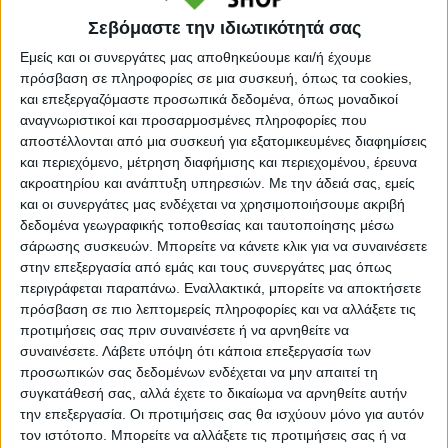
Κάνε μια ερώτηση
Share
Σεβόμαστε την ιδιωτικότητά σας
Εμείς και οι συνεργάτες μας αποθηκεύουμε και/ή έχουμε
Κατηγορία:
ΠΑΠΟΥΤΣΟΘΗΚΕΣ
πρόσβαση σε πληροφορίες σε μια συσκευή, όπως τα cookies,
και επεξεργαζόμαστε προσωπικά δεδομένα, όπως μοναδικοί
Tag:
ΠΑΠΟΥΤΣΟΘΗΚΕΣ
αναγνωριστικοί και προσαρμοσμένες πληροφορίες που
Μάρκα:
Pakoworld
αποστέλλονται από μια συσκευή για εξατομικευμένες διαφημίσεις
και περιεχόμενο, μέτρηση διαφήμισης και περιεχομένου, έρευνα
ακροατηρίου και ανάπτυξη υπηρεσιών.
Με την άδειά σας, εμείς
και οι συνεργάτες μας ενδέχεται να χρησιμοποιήσουμε ακριβή
δεδομένα γεωγραφικής τοποθεσίας και ταυτοποίησης μέσω
Εγγυημένες & Ασφαλείς Συναλλαγές
σάρωσης συσκευών. Μπορείτε να κάνετε κλικ για να συναινέσετε
στην επεξεργασία από εμάς και τους συνεργάτες μας όπως
περιγράφεται παραπάνω. Εναλλακτικά, μπορείτε να αποκτήσετε
πρόσβαση σε πιο λεπτομερείς πληροφορίες και να αλλάξετε τις
προτιμήσεις σας πριν συναινέσετε ή να αρνηθείτε να
Περιγραφή
Πληροφορίες
Αξιολογήσεις (0)
συναινέσετε.
Λάβετε υπόψη ότι κάποια επεξεργασία των
προσωπικών σας δεδομένων ενδέχεται να μην απαιτεί τη
συγκατάθεσή σας, αλλά έχετε το δικαίωμα να αρνηθείτε αυτήν
Παπουτσοθήκη-ντουλάπι Ronan pakoworld χρώμα καρυδί
την επεξεργασία. Οι προτιμήσεις σας θα ισχύουν μόνο για αυτόν
τον ιστότοπο. Μπορείτε να αλλάξετε τις προτιμήσεις σας ή να
so 70.5x35x66εκΗ παπουτσοθήκη-ντουλάπι Roman είναι