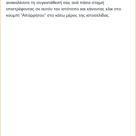
ανακαλέσετε τη συγκατάθεσή σας ανά πάσα στιγμή
μια πρακτική και λειτουργική λύση για την οργάνωση και
επιστρέφοντας σε αυτόν τον ιστότοπο και κάνοντας κλικ στο
αποθήκευση τον παπουτσιών σας. Μπορεί να χωρέσει
κουμπί "Απορρήτου" στο κάτω μέρος της ιστοσελίδας.
έως και 9 ζεύγη παπουτσιών, προσφέροντας αρκετό
χώρο για να τα οργανώσετε και να τα κρατήσετε εύκολα
προσβάσιμα. Ταιριάζει εύκολα με διάφορα στυλ
διακόσμησης συνδυάζει λειτουργικότητα., στυλ και
πρακτικότητα. Διαθέτει πλαστικά πόδια, τα οποία
παρέχουν σταθερότητα και προστασία στο δάπεδο.
Τεχνικά χαρακτηριστικά:* Σκελετός κατασκευασμένος
από μοριοσανίδα υψηλής ποιότητας, με αντοχή στην
καταπόνηση, την φθορά και τον χρόνο. Προσφέρεται σε
χρώμα καρυδί so.* Το κλειστό ντουλάπι περιλαμβάνει 2
ράφια παρέχοντας μεγάλο χώρο αποθήκευσης.*
Συνδυάζεται αρμονικά με τα υπόλοιπα προϊόντα της
ίδιας σειράς.Διάσταση προϊόντος:Μήκος: 70.5 εκ.Βάθος:
35 εκ.Ύψος: 66 εκ.Χωρητικότητα: 9