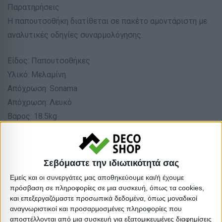
Παρατηρήσεις
Η παπουτσοθήκη διατίθεται σε πακέτο αμοντάριστη με
αναλυτικές οδηγίες συναρμολόγησης.
Είδος: Παπουτσοθήκες
Υλικό: Μελαμίνη
Απόχρωση: Sonama
Απόχρωση: Λευκό
Βαρος: 18.5kg
Όγκος: 0.052 m³
Ελάχιστη ποσότητα: 1
Επόμενη εκτιμώμενη ημερομηνία παραλαβής: 2026-11-
Σεβόμαστε την ιδιωτικότητά σας
30T00:00:00
Εμείς και οι συνεργάτες μας αποθηκεύουμε και/ή έχουμε
πρόσβαση σε πληροφορίες σε μια συσκευή, όπως τα cookies,
Διαστάσεις
και επεξεργαζόμαστε προσωπικά δεδομένα, όπως μοναδικοί
αναγνωριστικοί και προσαρμοσμένες πληροφορίες που
αποστέλλονται από μια συσκευή για εξατομικευμένες διαφημίσεις