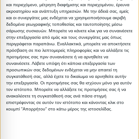
Συσκευασίες 
και περιεχόμενο, μέτρηση διαφήμισης και περιεχομένου, έρευνα
ακροατηρίου και ανάπτυξη υπηρεσιών.
Περιγραφή
Μικτό
Καθαρό
Με την άδειά σας, εμείς
Βασικός
Βήμα
Π
Συσκευασίας
Βάρος
Βάρος
Όγκος
Όγκου
και οι συνεργάτες μας ενδέχεται να χρησιμοποιήσουμε ακριβή
δεδομένα γεωγραφικής τοποθεσίας και ταυτοποίησης μέσω
σάρωσης συσκευών. Μπορείτε να κάνετε κλικ για να συναινέσετε
1 PC
18.5
18
0.051765
0
στην επεξεργασία από εμάς και τους συνεργάτες μας όπως
περιγράφεται παραπάνω. Εναλλακτικά, μπορείτε να αποκτήσετε
πρόσβαση σε πιο λεπτομερείς πληροφορίες και να αλλάξετε τις
προτιμήσεις σας πριν συναινέσετε ή να αρνηθείτε να
συναινέσετε.
Λάβετε υπόψη ότι κάποια επεξεργασία των
Σχετικά Προϊόντα
προσωπικών σας δεδομένων ενδέχεται να μην απαιτεί τη
συγκατάθεσή σας, αλλά έχετε το δικαίωμα να αρνηθείτε αυτήν
την επεξεργασία. Οι προτιμήσεις σας θα ισχύουν μόνο για αυτόν
τον ιστότοπο. Μπορείτε να αλλάξετε τις προτιμήσεις σας ή να
ανακαλέσετε τη συγκατάθεσή σας ανά πάσα στιγμή
επιστρέφοντας σε αυτόν τον ιστότοπο και κάνοντας κλικ στο
κουμπί "Απορρήτου" στο κάτω μέρος της ιστοσελίδας.