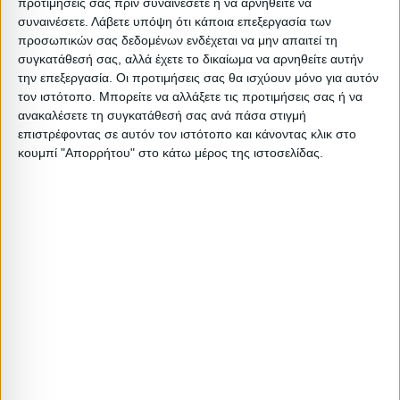
προτιμήσεις σας πριν συναινέσετε ή να αρνηθείτε να
συναινέσετε.
Λάβετε υπόψη ότι κάποια επεξεργασία των
προσωπικών σας δεδομένων ενδέχεται να μην απαιτεί τη
συγκατάθεσή σας, αλλά έχετε το δικαίωμα να αρνηθείτε αυτήν
την επεξεργασία. Οι προτιμήσεις σας θα ισχύουν μόνο για αυτόν
τον ιστότοπο. Μπορείτε να αλλάξετε τις προτιμήσεις σας ή να
ανακαλέσετε τη συγκατάθεσή σας ανά πάσα στιγμή
ΝΤΟΥΛΑΠΕΣ
ΝΤΟΥΛΑΠΕΣ
επιστρέφοντας σε αυτόν τον ιστότοπο και κάνοντας κλικ στο
Ντουλάπα ρούχων Elodie
Ντουλάπα ρούχων δίφυλλη
κουμπί "Απορρήτου" στο κάτω μέρος της ιστοσελίδας.
τρίφυλλη καθρέπτης συρόμενη
OLYMPUS χρώμα castillo-toro
sonoma 200x61x216εκ
81x57x183εκ
520,00
€
139,00
€
Γρήγορη παράδοση
Super τιμές στην
με μεταφορική ή
καλύτερη ποιότητα
courier