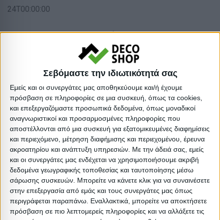
24T00:00:00
Διαστάσεις
Συσκευασίες 
Σεβόμαστε την ιδιωτικότητά σας
Περιγραφή
Μικτό
Καθαρό
Βασικός
Βήμα
Π
Συσκευασίας
Βάρος
Βάρος
Όγκος
Όγκου
Εμείς και οι συνεργάτες μας αποθηκεύουμε και/ή έχουμε
πρόσβαση σε πληροφορίες σε μια συσκευή, όπως τα cookies,
και επεξεργαζόμαστε προσωπικά δεδομένα, όπως μοναδικοί
1 PCS
17
16
0.054096
0
αναγνωριστικοί και προσαρμοσμένες πληροφορίες που
αποστέλλονται από μια συσκευή για εξατομικευμένες διαφημίσεις
και περιεχόμενο, μέτρηση διαφήμισης και περιεχομένου, έρευνα
ακροατηρίου και ανάπτυξη υπηρεσιών.
Με την άδειά σας, εμείς
και οι συνεργάτες μας ενδέχεται να χρησιμοποιήσουμε ακριβή
Σχετικά Προϊόντα
δεδομένα γεωγραφικής τοποθεσίας και ταυτοποίησης μέσω
σάρωσης συσκευών. Μπορείτε να κάνετε κλικ για να συναινέσετε
ΕΞΑΝΤΛΗΘΗΚΕ
στην επεξεργασία από εμάς και τους συνεργάτες μας όπως
περιγράφεται παραπάνω. Εναλλακτικά, μπορείτε να αποκτήσετε
πρόσβαση σε πιο λεπτομερείς πληροφορίες και να αλλάξετε τις