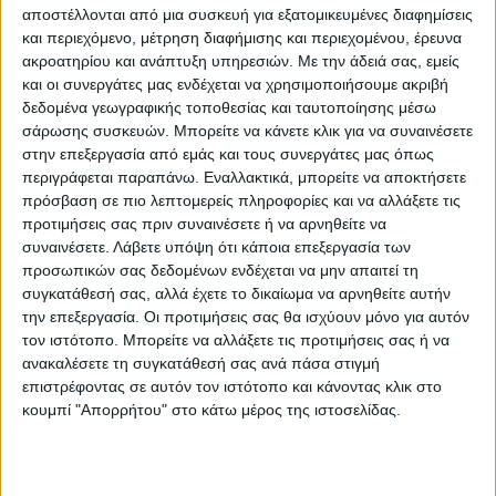
Κάνε μια ερώτηση
Share
αποστέλλονται από μια συσκευή για εξατομικευμένες διαφημίσεις
και περιεχόμενο, μέτρηση διαφήμισης και περιεχομένου, έρευνα
ακροατηρίου και ανάπτυξη υπηρεσιών.
Με την άδειά σας, εμείς
Κατηγορία:
ΠΟΛΥΘΡΟΝΕΣ ΚΗΠΟΥ
και οι συνεργάτες μας ενδέχεται να χρησιμοποιήσουμε ακριβή
Μάρκα:
Megapap
δεδομένα γεωγραφικής τοποθεσίας και ταυτοποίησης μέσω
σάρωσης συσκευών. Μπορείτε να κάνετε κλικ για να συναινέσετε
στην επεξεργασία από εμάς και τους συνεργάτες μας όπως
περιγράφεται παραπάνω. Εναλλακτικά, μπορείτε να αποκτήσετε
πρόσβαση σε πιο λεπτομερείς πληροφορίες και να αλλάξετε τις
Εγγυημένες & Ασφαλείς Συναλλαγές
προτιμήσεις σας πριν συναινέσετε ή να αρνηθείτε να
συναινέσετε.
Λάβετε υπόψη ότι κάποια επεξεργασία των
προσωπικών σας δεδομένων ενδέχεται να μην απαιτεί τη
συγκατάθεσή σας, αλλά έχετε το δικαίωμα να αρνηθείτε αυτήν
Περιγραφή
Πληροφορίες
Ερωτήσεις
την επεξεργασία. Οι προτιμήσεις σας θα ισχύουν μόνο για αυτόν
τον ιστότοπο. Μπορείτε να αλλάξετε τις προτιμήσεις σας ή να
ανακαλέσετε τη συγκατάθεσή σας ανά πάσα στιγμή
επιστρέφοντας σε αυτόν τον ιστότοπο και κάνοντας κλικ στο
Πολυθρόνα κήπου Bali Megapap από PP χρώμα καφέ
κουμπί "Απορρήτου" στο κάτω μέρος της ιστοσελίδας.
57x60x85εκ.
Τεχνικά χαρακτηριστικά: