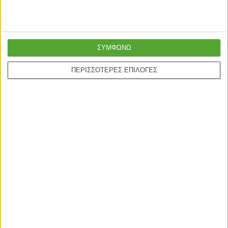
ΣΥΜΦΩΝΩ
Γρήγορη παράδοση
Super τιμές στην
ΠΕΡΙΣΣΟΤΕΡΕΣ ΕΠΙΛΟΓΕΣ
με μεταφορική ή
καλύτερη ποιότητα
courier
Ασφαλείς πληρωμές με
Online υποστήριξη
πιστωτικές και Google
24/5
pay.
ONLINE ΑΓΟΡΕΣ
Τρόποι Αποστολής
Τρόποι Πληρωμής