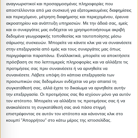
αναγνωριστικοί και προσαρμοσμένες πληροφορίες που
1PC
5.5
5
0.2132
0.039416
αποστέλλονται από μια συσκευή για εξατομικευμένες διαφημίσεις
και περιεχόμενο, μέτρηση διαφήμισης και περιεχομένου, έρευνα
1
ακροατηρίου και ανάπτυξη υπηρεσιών.
Με την άδειά σας, εμείς
0
0
0
0
STACK(26PCS)
και οι συνεργάτες μας ενδέχεται να χρησιμοποιήσουμε ακριβή
δεδομένα γεωγραφικής τοποθεσίας και ταυτοποίησης μέσω
σάρωσης συσκευών. Μπορείτε να κάνετε κλικ για να συναινέσετε
στην επεξεργασία από εμάς και τους συνεργάτες μας όπως
περιγράφεται παραπάνω. Εναλλακτικά, μπορείτε να αποκτήσετε
πρόσβαση σε πιο λεπτομερείς πληροφορίες και να αλλάξετε τις
Σχετικά Προϊόντα
προτιμήσεις σας πριν συναινέσετε ή να αρνηθείτε να
συναινέσετε.
Λάβετε υπόψη ότι κάποια επεξεργασία των
ΕΞΑΝΤΛΗΘΗΚΕ
ΕΞΑΝΤΛΗΘΗΚΕ
προσωπικών σας δεδομένων ενδέχεται να μην απαιτεί τη
συγκατάθεσή σας, αλλά έχετε το δικαίωμα να αρνηθείτε αυτήν
την επεξεργασία. Οι προτιμήσεις σας θα ισχύουν μόνο για αυτόν
τον ιστότοπο. Μπορείτε να αλλάξετε τις προτιμήσεις σας ή να
ανακαλέσετε τη συγκατάθεσή σας ανά πάσα στιγμή
επιστρέφοντας σε αυτόν τον ιστότοπο και κάνοντας κλικ στο
κουμπί "Απορρήτου" στο κάτω μέρος της ιστοσελίδας.