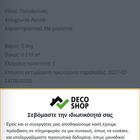
Είδος: Πολυθρόνες
Απόχρωση: Λευκό
Χαρακτηριστικά: Με μπράτσα
:
Βαρος: 5.5kg
Όγκος: 0.213 m³
Ελάχιστη ποσότητα: 1
Επόμενη εκτιμώμενη ημερομηνία παραλαβής: 2027-02-
24T00:00:00
Διαστάσεις
Συσκευασίε
Σεβόμαστε την ιδιωτικότητά σας
Εμείς και οι συνεργάτες μας αποθηκεύουμε και/ή έχουμε
Περιγραφή
Μικτό
Καθαρό
Βασικός
Βήμα
Συσκευασίας
Βάρος
Βάρος
Όγκος
Όγκου
πρόσβαση σε πληροφορίες σε μια συσκευή, όπως τα cookies,
και επεξεργαζόμαστε προσωπικά δεδομένα, όπως μοναδικοί