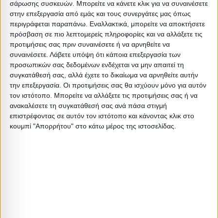
Απόχρωση: Μαύρο
σάρωσης συσκευών. Μπορείτε να κάνετε κλικ για να συναινέσετε
στην επεξεργασία από εμάς και τους συνεργάτες μας όπως
Βαρος: 9kg
περιγράφεται παραπάνω. Εναλλακτικά, μπορείτε να αποκτήσετε
Όγκος: 0.294 m³
πρόσβαση σε πιο λεπτομερείς πληροφορίες και να αλλάξετε τις
Ελάχιστη ποσότητα: 1
προτιμήσεις σας πριν συναινέσετε ή να αρνηθείτε να
συναινέσετε.
Λάβετε υπόψη ότι κάποια επεξεργασία των
Επόμενη εκτιμώμενη ημερομηνία παραλαβής: 2026-08-
προσωπικών σας δεδομένων ενδέχεται να μην απαιτεί τη
30T00:00:00
συγκατάθεσή σας, αλλά έχετε το δικαίωμα να αρνηθείτε αυτήν
την επεξεργασία. Οι προτιμήσεις σας θα ισχύουν μόνο για αυτόν
τον ιστότοπο. Μπορείτε να αλλάξετε τις προτιμήσεις σας ή να
Διαστάσεις
ανακαλέσετε τη συγκατάθεσή σας ανά πάσα στιγμή
επιστρέφοντας σε αυτόν τον ιστότοπο και κάνοντας κλικ στο
Συσκευασίες 
κουμπί "Απορρήτου" στο κάτω μέρος της ιστοσελίδας.
Περιγραφή
Μικτό
Καθαρό
Βασικός
Βήμα
Π
Συσκευασίας
Βάρος
Βάρος
Όγκος
Όγκου
Α
1 PC
9
8.5
0.29406
0