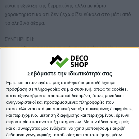
είναι η εξέλιξη της δερματίνης αλλά με κύριο
χαρακτηριστικό ότι δεν ξεχωρίζει εύκολα στο μάτι από
το αληθινό δέρμα.
ΣΥΝΤΗΡΗΣΗ:
Τακτικό ξεσκόνισμα και σκούπισμα με ένα υγρό πανί
είναι αρκετό για να δείχνει η καρέκλα πάντα σαν
καινούρια. Αποφύγετε την χρήση λευκαντικών ουσιών.
Σεβόμαστε την ιδιωτικότητά σας
*** Η χρωματική απόδοση του προϊόντος ενδέχεται να
Εμείς και οι συνεργάτες μας αποθηκεύουμε και/ή έχουμε
πρόσβαση σε πληροφορίες σε μια συσκευή, όπως τα cookies,
διαφέρει ελαφρώς σε σχέση με την φωτογραφική
και επεξεργαζόμαστε προσωπικά δεδομένα, όπως μοναδικοί
απεικόνισή του στην οθόνη σας.
αναγνωριστικοί και προσαρμοσμένες πληροφορίες που
αποστέλλονται από μια συσκευή για εξατομικευμένες διαφημίσεις
Τύπος: Τραπεζαρίας
και περιεχόμενο, μέτρηση διαφήμισης και περιεχομένου, έρευνα
ακροατηρίου και ανάπτυξη υπηρεσιών.
Με την άδειά σας, εμείς
Υλικό: Τεχνόδερμα
και οι συνεργάτες μας ενδέχεται να χρησιμοποιήσουμε ακριβή
Απόχρωση: Δρυς
δεδομένα γεωγραφικής τοποθεσίας και ταυτοποίησης μέσω