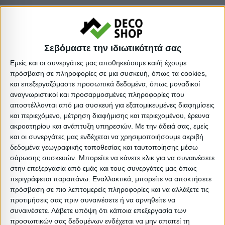
*Το προϊόν διατίθεται αμοντάριστο σε εργοστασιακή
συσκευασία.
Σεβόμαστε την ιδιωτικότητά σας
Υλικό: Μελαμίνη
Εμείς και οι συνεργάτες μας αποθηκεύουμε και/ή έχουμε
πρόσβαση σε πληροφορίες σε μια συσκευή, όπως τα cookies,
Είδος: Ράφια
και επεξεργαζόμαστε προσωπικά δεδομένα, όπως μοναδικοί
Απόχρωση: Olive grey
αναγνωριστικοί και προσαρμοσμένες πληροφορίες που
:
αποστέλλονται από μια συσκευή για εξατομικευμένες διαφημίσεις
και περιεχόμενο, μέτρηση διαφήμισης και περιεχομένου, έρευνα
Βαρος: 4.5kg
ακροατηρίου και ανάπτυξη υπηρεσιών.
Με την άδειά σας, εμείς
Όγκος: 0.012 m³
και οι συνεργάτες μας ενδέχεται να χρησιμοποιήσουμε ακριβή
Ελάχιστη ποσότητα: 1
δεδομένα γεωγραφικής τοποθεσίας και ταυτοποίησης μέσω
σάρωσης συσκευών. Μπορείτε να κάνετε κλικ για να συναινέσετε
Επόμενη εκτιμώμενη ημερομηνία παραλαβής:
στην επεξεργασία από εμάς και τους συνεργάτες μας όπως
περιγράφεται παραπάνω. Εναλλακτικά, μπορείτε να αποκτήσετε
Διαστάσεις
πρόσβαση σε πιο λεπτομερείς πληροφορίες και να αλλάξετε τις
προτιμήσεις σας πριν συναινέσετε ή να αρνηθείτε να
συναινέσετε.
Λάβετε υπόψη ότι κάποια επεξεργασία των
Συσκευασίες 
προσωπικών σας δεδομένων ενδέχεται να μην απαιτεί τη