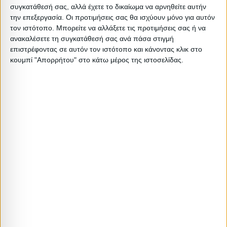
Περιγραφή
Μικτό
Καθαρό
Βασικός
Βήμα
Π
συγκατάθεσή σας, αλλά έχετε το δικαίωμα να αρνηθείτε αυτήν
Συσκευασίας
Βάρος
Βάρος
Όγκος
Όγκου
Α
την επεξεργασία. Οι προτιμήσεις σας θα ισχύουν μόνο για αυτόν
τον ιστότοπο. Μπορείτε να αλλάξετε τις προτιμήσεις σας ή να
1PC
4.5
3
0.012
0
ανακαλέσετε τη συγκατάθεσή σας ανά πάσα στιγμή
επιστρέφοντας σε αυτόν τον ιστότοπο και κάνοντας κλικ στο
κουμπί "Απορρήτου" στο κάτω μέρος της ιστοσελίδας.
Σχετικά Προϊόντα
ΤΕΛΕΥΤΑΙΑ ΚΟΜΜΑΤΙΑ
ΡΑΦΙΑ & ΡΑΦΙΕΡΕΣ
ΡΑΦΙΑ & ΡΑΦΙΕΡΕΣ