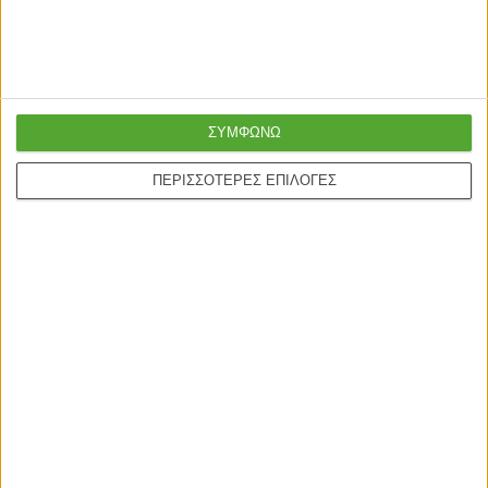
εργάσιμες
Σχετικά Προϊόντα
ΣΥΜΦΩΝΩ
ΕΞΑΝΤΛΗΘΗΚΕ
ΤΕΛΕΥΤΑΙΑ ΚΟΜΜΑΤΙΑ
ΠΕΡΙΣΣΟΤΕΡΕΣ ΕΠΙΛΟΓΕΣ
ΣΕΤ ΣΑΛΟΝΙΑ
ΣΕΤ ΣΑΛΟΝΙΑ
FREELAND ΣΑΛΟΝΙ SET 1+2+1
Καναπές γωνία από πλαστ.
ΦΥΣΙΚΟ ΓΚΡΙ ΑΝΟΙΧΤΟ
ραταν με πολυθρόνα και
τραπεζάκι ΣΕΤ/3 (198x82x70)cm
1.499,00
€
1.700,00
€