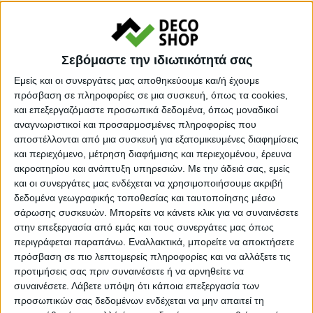
Σαλόνι κήπου γωνιακό Artemis Megapap σετ 4 τμχ
Σεβόμαστε την ιδιωτικότητά σας
μέταλλο – ξύλο χρώμα μαύρο – καρυδί
Εμείς και οι συνεργάτες μας αποθηκεύουμε και/ή έχουμε
πρόσβαση σε πληροφορίες σε μια συσκευή, όπως τα cookies,
Για όσους ψάχνουν ένα εντυπωσιακό και παράλληλα
και επεξεργαζόμαστε προσωπικά δεδομένα, όπως μοναδικοί
αναγνωριστικοί και προσαρμοσμένες πληροφορίες που
πρακτικό σαλόνι κήπου τότε το μοντέλο Artemis είναι η
αποστέλλονται από μια συσκευή για εξατομικευμένες διαφημίσεις
ιδανική επιλογή. Με το σύχρονο σχεδιασμό του θα
και περιεχόμενο, μέτρηση διαφήμισης και περιεχομένου, έρευνα
ξεχωρίσει και θα δώσει μια πνοή ανανέωσης σε κάθε
ακροατηρίου και ανάπτυξη υπηρεσιών.
Με την άδειά σας, εμείς
και οι συνεργάτες μας ενδέχεται να χρησιμοποιήσουμε ακριβή
κήπο.
δεδομένα γεωγραφικής τοποθεσίας και ταυτοποίησης μέσω
σάρωσης συσκευών. Μπορείτε να κάνετε κλικ για να συναινέσετε
Τεχνικά χαρακτηριστικά:
στην επεξεργασία από εμάς και τους συνεργάτες μας όπως
περιγράφεται παραπάνω. Εναλλακτικά, μπορείτε να αποκτήσετε
Χρώμα: μαύρο – καρυδί, μαξιλάρια ανοιχτό γκρι με
πρόσβαση σε πιο λεπτομερείς πληροφορίες και να αλλάξετε τις
προτιμήσεις σας πριν συναινέσετε ή να αρνηθείτε να
τόνους του μπλε
συναινέσετε.
Λάβετε υπόψη ότι κάποια επεξεργασία των
Κατασκευασμένο από ξύλο πεύκου εμποτισμού και
προσωπικών σας δεδομένων ενδέχεται να μην απαιτεί τη