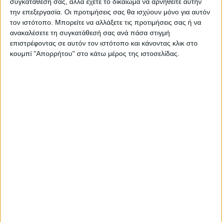
συγκατάθεσή σας, αλλά έχετε το δικαίωμα να αρνηθείτε αυτήν
μέταλλο εξαιρετικής ποιότητας και υψηλών αντοχών
την επεξεργασία. Οι προτιμήσεις σας θα ισχύουν μόνο για αυτόν
στη φθορά και στο χρόνο.
τον ιστότοπο. Μπορείτε να αλλάξετε τις προτιμήσεις σας ή να
ανακαλέσετε τη συγκατάθεσή σας ανά πάσα στιγμή
Στα μαξιλάρια χρησιμοποιείται
επιστρέφοντας σε αυτόν τον ιστότοπο και κάνοντας κλικ στο
αδιάβροχο πολυεστερικό ύφασμα.
κουμπί "Απορρήτου" στο κάτω μέρος της ιστοσελίδας.
Για τον καθαρισμό της επιφάνειας και την καλύτερη
συντήρησή του ξύλου, χρησιμοποιούμε ένα πανί
εμποτισμένο με ζεστό σαπουνόνερο και αποφεύγουμε
τα ισχυρά υγρά καθαρισμού που μπορούν να βλάψουν
το ξύλο.
Για την καλύτερη διατήρηση του επίπλου θα πρέπει να
προστατεύεται από την υγρασία και την έντονη ηλιακή
ακτινοβολία.
Η επιφάνειά του ξύλου έχει περαστεί με
προστατευτικό βερνίκι με βάση το νερό.
Το μέταλλο κατασκευής δεν σκουριάζει και είναι