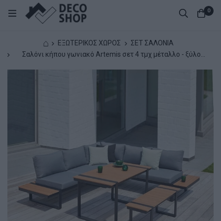
0
⌂
ΕΞΩΤΕΡΙΚΟΣ ΧΩΡΟΣ
ΣΕΤ ΣΑΛΟΝΙΑ
Σαλόνι κήπου γωνιακό Artemis σετ 4 τμχ μέταλλο - ξύλο
χρώμα μαύρο - καρυδί