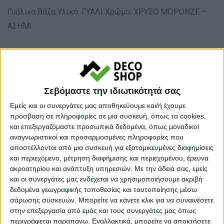
Γυάλινα Βάζα Υλικό: ΓΥΑΛΙ Χρώμα: ΧΡΥΣΟ ΜΠΡΟΝΖΕ –
ΑΣΗΜΙ
Προσωρινά εκτός αποθέματος
Κάνε μια ερώτηση
Share
Σεβόμαστε την ιδιωτικότητά σας
Μεγάλο βάρος:
Βαριά προιοντα
Εμείς και οι συνεργάτες μας αποθηκεύουμε και/ή έχουμε
πρόσβαση σε πληροφορίες σε μια συσκευή, όπως τα cookies,
και επεξεργαζόμαστε προσωπικά δεδομένα, όπως μοναδικοί
Κατηγορία:
ΔΙΑΚΟΣΜΗΤΙΚΑ ΒΑΖΑ
αναγνωριστικοί και προσαρμοσμένες πληροφορίες που
Μάρκα:
Inthebox
αποστέλλονται από μια συσκευή για εξατομικευμένες διαφημίσεις
και περιεχόμενο, μέτρηση διαφήμισης και περιεχομένου, έρευνα
ακροατηρίου και ανάπτυξη υπηρεσιών.
Με την άδειά σας, εμείς
και οι συνεργάτες μας ενδέχεται να χρησιμοποιήσουμε ακριβή
δεδομένα γεωγραφικής τοποθεσίας και ταυτοποίησης μέσω
Εγγυημένες & Ασφαλείς Συναλλαγές
σάρωσης συσκευών. Μπορείτε να κάνετε κλικ για να συναινέσετε
στην επεξεργασία από εμάς και τους συνεργάτες μας όπως
περιγράφεται παραπάνω. Εναλλακτικά, μπορείτε να αποκτήσετε