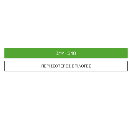
πιστωτικές και Google
24/5
pay.
ONLINE ΑΓΟΡΕΣ
Τρόποι Αποστολής
ΣΥΜΦΩΝΩ
Τρόποι Πληρωμής
Δωροεπιταγές
ΠΕΡΙΣΣΟΤΕΡΕΣ ΕΠΙΛΟΓΕΣ
Πολιτική επιστροφών
Η ΕΤΑΙΡΙΑ
Πολιτική Επιστροφών
Οροι χρήσης