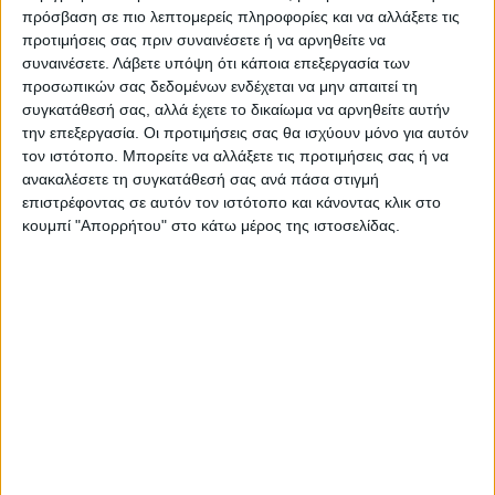
πρόσβαση σε πιο λεπτομερείς πληροφορίες και να αλλάξετε τις
Περιγραφή
Πληροφορίες
Αξιολογήσεις (0)
προτιμήσεις σας πριν συναινέσετε ή να αρνηθείτε να
συναινέσετε.
Λάβετε υπόψη ότι κάποια επεξεργασία των
προσωπικών σας δεδομένων ενδέχεται να μην απαιτεί τη
συγκατάθεσή σας, αλλά έχετε το δικαίωμα να αρνηθείτε αυτήν
Διαστάσεις: 27x27x28
την επεξεργασία. Οι προτιμήσεις σας θα ισχύουν μόνο για αυτόν
Βάρος: 5.450000
τον ιστότοπο. Μπορείτε να αλλάξετε τις προτιμήσεις σας ή να
ανακαλέσετε τη συγκατάθεσή σας ανά πάσα στιγμή
Ογκος: 0.024 m³
επιστρέφοντας σε αυτόν τον ιστότοπο και κάνοντας κλικ στο
κουμπί "Απορρήτου" στο κάτω μέρος της ιστοσελίδας.
Δέματα: 1
Σχετικά Προϊόντα