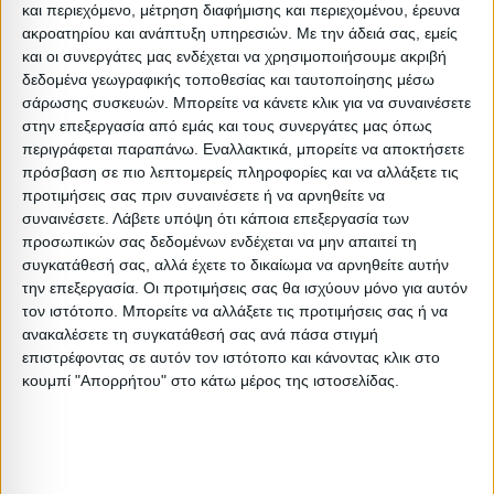
Περιγραφή
Μικτό
Καθαρό
Βασικός
Βήμα
Π
και περιεχόμενο, μέτρηση διαφήμισης και περιεχομένου, έρευνα
Συσκευασίας
Βάρος
Βάρος
Όγκος
Όγκου
Α
ακροατηρίου και ανάπτυξη υπηρεσιών.
Με την άδειά σας, εμείς
και οι συνεργάτες μας ενδέχεται να χρησιμοποιήσουμε ακριβή
ΒΟΧ Α
27
25
0.39
0
δεδομένα γεωγραφικής τοποθεσίας και ταυτοποίησης μέσω
σάρωσης συσκευών. Μπορείτε να κάνετε κλικ για να συναινέσετε
στην επεξεργασία από εμάς και τους συνεργάτες μας όπως
ΒΟΧ Β
35
32
0.59
0
περιγράφεται παραπάνω. Εναλλακτικά, μπορείτε να αποκτήσετε
πρόσβαση σε πιο λεπτομερείς πληροφορίες και να αλλάξετε τις
προτιμήσεις σας πριν συναινέσετε ή να αρνηθείτε να
συναινέσετε.
Λάβετε υπόψη ότι κάποια επεξεργασία των
προσωπικών σας δεδομένων ενδέχεται να μην απαιτεί τη
Σχετικά Προϊόντα
συγκατάθεσή σας, αλλά έχετε το δικαίωμα να αρνηθείτε αυτήν
την επεξεργασία. Οι προτιμήσεις σας θα ισχύουν μόνο για αυτόν
τον ιστότοπο. Μπορείτε να αλλάξετε τις προτιμήσεις σας ή να
ΑΝΑΜΕΝΕΤΑΙ
ΑΝΑΜΕΝΕΤΑΙ
ανακαλέσετε τη συγκατάθεσή σας ανά πάσα στιγμή
επιστρέφοντας σε αυτόν τον ιστότοπο και κάνοντας κλικ στο
κουμπί "Απορρήτου" στο κάτω μέρος της ιστοσελίδας.