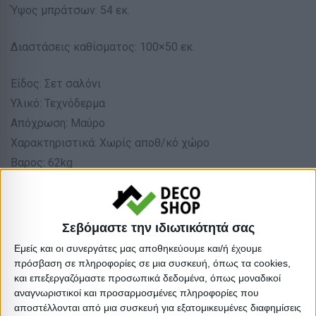
Ύψος μπράτσων: 54 εκ.
Διαστάσεις καθίσματος: 100×50 εκ.
Είδος: Σετ σαλόνι
Υλικό: Τεχνόδερμα
Απόχρωση: Μαύρο
Χαρακτηριστικά: Χωρίς αποθ/κό χώρο
Βαρος: 62kg
Όγκος: 0.98 m³
Ελάχιστη ποσότητα: 1
Επόμενη εκτιμώμενη ημερομηνία παραλαβής:
Σεβόμαστε την ιδιωτικότητά σας
Εμείς και οι συνεργάτες μας αποθηκεύουμε και/ή έχουμε
Διαστάσεις
πρόσβαση σε πληροφορίες σε μια συσκευή, όπως τα cookies,
και επεξεργαζόμαστε προσωπικά δεδομένα, όπως μοναδικοί
αναγνωριστικοί και προσαρμοσμένες πληροφορίες που
Συσκευασίες 
αποστέλλονται από μια συσκευή για εξατομικευμένες διαφημίσεις