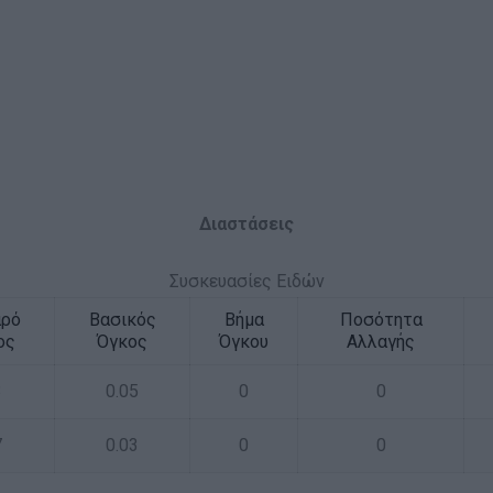
Διαστάσεις
Συσκευασίες Ειδών
αρό
Βασικός
Βήμα
Ποσότητα
ος
Όγκος
Όγκου
Αλλαγής
3
0.05
0
0
7
0.03
0
0