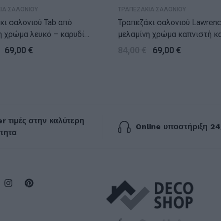
ΙΑ ΣΑΛΟΝΙΟΥ
ΤΡΑΠΕΖΑΚΙΑ ΣΑΛΟΝΙΟΥ
ι σαλονιού Tab από
Τραπεζάκι σαλονιού Lawrence α
η χρώμα λευκό – καρυδί
μελαμίνη χρώμα καπνιστή κ
32εκ.
105x60x46εκ.
69,00
€
84,00
€
69,00
€
r τιμές στην καλύτερη
Online υποστήριξη 24
τητα