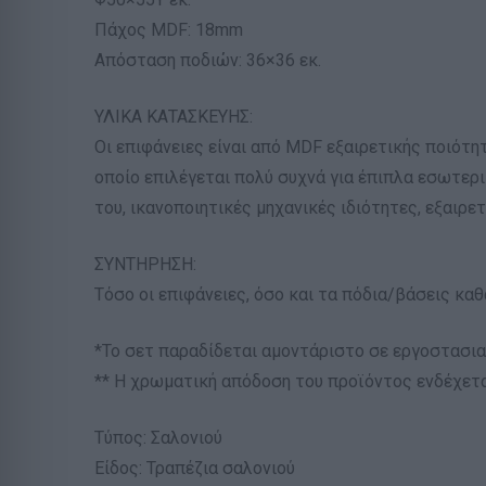
Πάχος MDF: 18mm
Απόσταση ποδιών: 36×36 εκ.
ΥΛΙΚΑ ΚΑΤΑΣΚΕΥΗΣ:
Οι επιφάνειες είναι από MDF εξαιρετικής ποιότη
οποίο επιλέγεται πολύ συχνά για έπιπλα εσωτερι
του, ικανοποιητικές μηχανικές ιδιότητες, εξαιρ
ΣΥΝΤΗΡΗΣΗ:
Τόσο οι επιφάνειες, όσο και τα πόδια/βάσεις καθ
*Το σετ παραδίδεται αμοντάριστο σε εργοστασι
** Η χρωματική απόδοση του προϊόντος ενδέχετα
Τύπος: Σαλονιού
Είδος: Τραπέζια σαλονιού