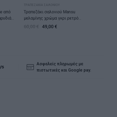
ΤΡΑΠΕΖΑΚΙΑ ΣΑΛΟΝΙΟΥ
ΤΡΑΠΕΖΑ
πό
Τραπεζάκι σαλονιού Mansu
Τραπεζάκι 
αρυδιά
μελαμίνης χρώμα γκρι ρετρό
χρώμα 
80x50x27εκ.
90x55x
60,00
€
49,00
€
110,0
Ασφαλείς πληρωμές με
/5
πιστωτικές και Google pay.