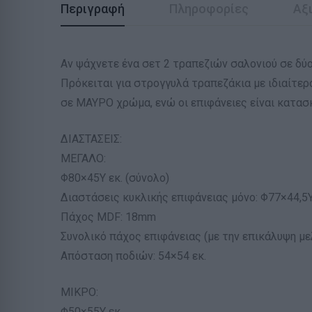
Περιγραφή
Πληροφορίες
Αξι
Αν ψάχνετε ένα σετ 2 τραπεζιών σαλονιού σε δύο
Πρόκειται για στρογγυλά τραπεζάκια με ιδιαίτερο
σε ΜΑΥΡΟ χρώμα, ενώ οι επιφάνειες είναι κατ
ΔΙΑΣΤΑΣΕΙΣ:
ΜΕΓΑΛΟ:
Φ80×45Υ εκ. (σύνολο)
Διαστάσεις κυκλικής επιφάνειας μόνο: Φ77×44,5Υ
Πάχος MDF: 18mm
Συνολικό πάχος επιφάνειας (με την επικάλυψη μελ
Απόσταση ποδιών: 54×54 εκ.
ΜΙΚΡΟ:
Φ50×55Υ εκ.