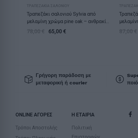
ΤΡΑΠΕΖΑΚΙΑ ΣΑΛΟΝΙΟΥ
ΤΡΑΠΕΖΑΚ
Τραπεζάκι σαλονιού Sylvia από
Τραπεζάκ
μελαμίνη χρώμα pine oak – ανθρακί
μελαμίν
90,2×59,2×48,1εκ.
105x60x
78,00
€
65,00
€
87,00
€
Γρήγορη παράδοση με
Supe
μεταφορική ή courier
ποιό
ONLINE ΑΓΟΡΕΣ
Η ΕΤΑΙΡΙΑ
Τρόποι Αποστολής
Πολιτική
Επιστροφών