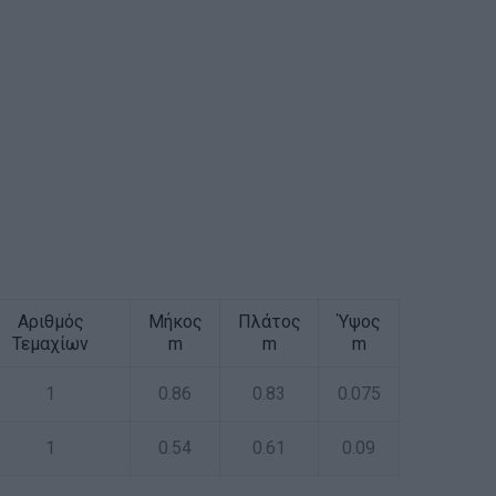
Αριθμός
Μήκος
Πλάτος
Ύψος
Τεμαχίων
m
m
m
1
0.86
0.83
0.075
1
0.54
0.61
0.09