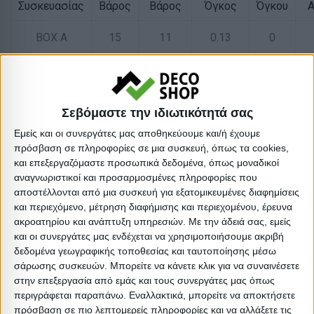
Συσκευασίας
Βάρος
Βάρος
Όγκος
Όγκου
Α
BOX A
15
11
0.13
0
BOX B
13
11
0.066
0
BOX C
6
5
0.023
0
Σεβόμαστε την ιδιωτικότητά σας
Εμείς και οι συνεργάτες μας αποθηκεύουμε και/ή έχουμε
BOX D
10
9
0.051
0
πρόσβαση σε πληροφορίες σε μια συσκευή, όπως τα cookies,
και επεξεργαζόμαστε προσωπικά δεδομένα, όπως μοναδικοί
BOX E
10
9
0.051
0
αναγνωριστικοί και προσαρμοσμένες πληροφορίες που
αποστέλλονται από μια συσκευή για εξατομικευμένες διαφημίσεις
και περιεχόμενο, μέτρηση διαφήμισης και περιεχομένου, έρευνα
BOX F
34
30
0.39
0
ακροατηρίου και ανάπτυξη υπηρεσιών.
Με την άδειά σας, εμείς
και οι συνεργάτες μας ενδέχεται να χρησιμοποιήσουμε ακριβή
BOX G
11
10
0.046
0
δεδομένα γεωγραφικής τοποθεσίας και ταυτοποίησης μέσω
σάρωσης συσκευών. Μπορείτε να κάνετε κλικ για να συναινέσετε
στην επεξεργασία από εμάς και τους συνεργάτες μας όπως
περιγράφεται παραπάνω. Εναλλακτικά, μπορείτε να αποκτήσετε
πρόσβαση σε πιο λεπτομερείς πληροφορίες και να αλλάξετε τις