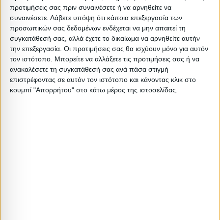
Σχετικά Προϊόντα
προτιμήσεις σας πριν συναινέσετε ή να αρνηθείτε να
συναινέσετε.
Λάβετε υπόψη ότι κάποια επεξεργασία των
προσωπικών σας δεδομένων ενδέχεται να μην απαιτεί τη
ΕΞΑΝΤΛΗΘΗΚΕ
ΕΞΑΝΤΛΗΘΗΚΕ
συγκατάθεσή σας, αλλά έχετε το δικαίωμα να αρνηθείτε αυτήν
την επεξεργασία. Οι προτιμήσεις σας θα ισχύουν μόνο για αυτόν
τον ιστότοπο. Μπορείτε να αλλάξετε τις προτιμήσεις σας ή να
ανακαλέσετε τη συγκατάθεσή σας ανά πάσα στιγμή
επιστρέφοντας σε αυτόν τον ιστότοπο και κάνοντας κλικ στο
κουμπί "Απορρήτου" στο κάτω μέρος της ιστοσελίδας.
ΣΕΤ ΚΡΕΒΑΤΟΚΑΜΑΡΑΣ
ΣΕΤ ΚΡΕΒΑΤΟΚΑΜΑΡΑΣ
ΣΕΤ ΚΡΕΒΑΤΟΚΑΜΑΡΑΣ 4 ΤΜΧ
ΣΕΤ ΚΡΕΜΑΤΟΚΑΜΑΡΑΣ 4 ΤΜΧ
ΒΕΛΟΥΔΟ ΓΚΡΙ HM11268.20
ΒΕΛΟΥΔΟ ΓΚΡΙ HM11258.01
849,58
€
749,58
€