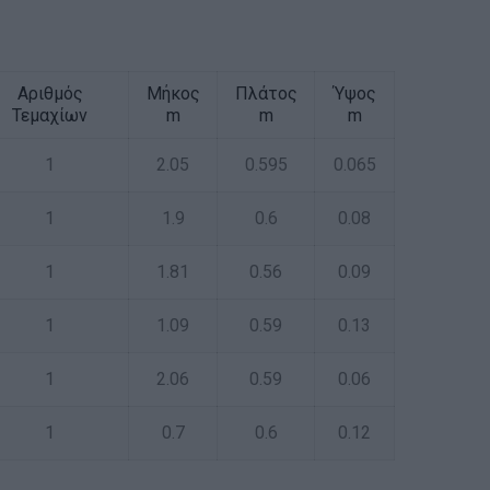
Αριθμός
Μήκος
Πλάτος
Ύψος
Τεμαχίων
m
m
m
1
2.05
0.595
0.065
1
1.9
0.6
0.08
1
1.81
0.56
0.09
1
1.09
0.59
0.13
1
2.06
0.59
0.06
1
0.7
0.6
0.12