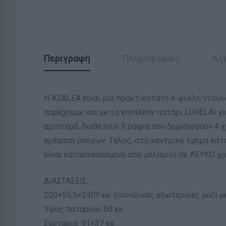
Περιγραφή
Πληροφορίες
Αξι
Η AZALEA είναι μια πρακτικότατη 4-φυλλη ντουλ
παρέχουμε και με το επιπλέον πατάρι LORELAI γι
αριστερά, διαθέτουν 3 ράφια που δημιουργούν 4 
κρέμαση ρούχων. Τέλος, στο κεντρικό τμήμα κάτ
είναι κατασκευασμένη από μελαμίνη σε ΛΕΥΚΟ χρώ
ΔΙΑΣΤΑΣΕΙΣ:
200×55,5×240Υ εκ. (συνολικές εξωτερικές μαζί μ
Ύψος παταριού: 60 εκ.
Συρτάρια: 91×37 εκ.