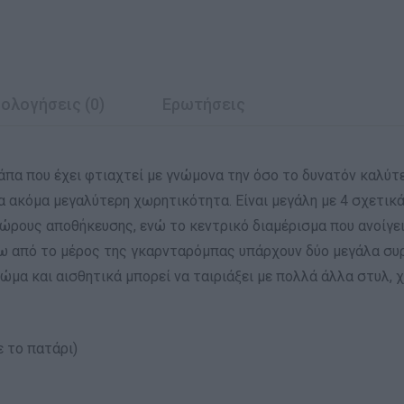
ολογήσεις (0)
Ερωτήσεις
άπα που έχει φτιαχτεί με γνώμονα την όσο το δυνατόν καλύτ
α ακόμα μεγαλύτερη χωρητικότητα. Είναι μεγάλη με 4 σχετικά 
χώρους αποθήκευσης, ενώ το κεντρικό διαμέρισμα που ανοίγει
ω από το μέρος της γκαρνταρόμπας υπάρχουν δύο μεγάλα συρτ
μα και αισθητικά μπορεί να ταιριάξει με πολλά άλλα στυλ, χ
ε το πατάρι)