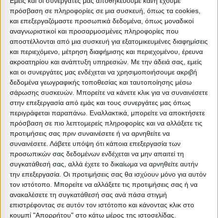
Εμείς και οι συνεργάτες μας αποθηκεύουμε και/ή έχουμε
Ελάχιστη ποσότητα: 1
πρόσβαση σε πληροφορίες σε μια συσκευή, όπως τα cookies,
Επόμενη εκτιμώμενη ημερομηνία παραλαβής:
και επεξεργαζόμαστε προσωπικά δεδομένα, όπως μοναδικοί
αναγνωριστικοί και προσαρμοσμένες πληροφορίες που
αποστέλλονται από μια συσκευή για εξατομικευμένες διαφημίσεις
Διαστάσεις
και περιεχόμενο, μέτρηση διαφήμισης και περιεχομένου, έρευνα
ακροατηρίου και ανάπτυξη υπηρεσιών.
Με την άδειά σας, εμείς
Συσκευασίες 
και οι συνεργάτες μας ενδέχεται να χρησιμοποιήσουμε ακριβή
δεδομένα γεωγραφικής τοποθεσίας και ταυτοποίησης μέσω
Περιγραφή
Μικτό
Καθαρό
Βασικός
Βήμα
Π
σάρωσης συσκευών. Μπορείτε να κάνετε κλικ για να συναινέσετε
Συσκευασίας
Βάρος
Βάρος
Όγκος
Όγκου
Α
στην επεξεργασία από εμάς και τους συνεργάτες μας όπως
περιγράφεται παραπάνω. Εναλλακτικά, μπορείτε να αποκτήσετε
BOX A
30
27
0.56
0
πρόσβαση σε πιο λεπτομερείς πληροφορίες και να αλλάξετε τις
προτιμήσεις σας πριν συναινέσετε ή να αρνηθείτε να
συναινέσετε.
Λάβετε υπόψη ότι κάποια επεξεργασία των
BOX B
37.5
33
0.77
0
προσωπικών σας δεδομένων ενδέχεται να μην απαιτεί τη
συγκατάθεσή σας, αλλά έχετε το δικαίωμα να αρνηθείτε αυτήν
την επεξεργασία. Οι προτιμήσεις σας θα ισχύουν μόνο για αυτόν
τον ιστότοπο. Μπορείτε να αλλάξετε τις προτιμήσεις σας ή να
ανακαλέσετε τη συγκατάθεσή σας ανά πάσα στιγμή
Σχετικά Προϊόντα
επιστρέφοντας σε αυτόν τον ιστότοπο και κάνοντας κλικ στο
κουμπί "Απορρήτου" στο κάτω μέρος της ιστοσελίδας.