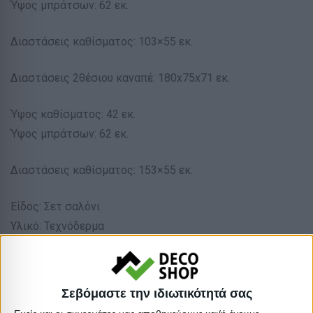
Ύψος μπράτσων: 62 εκ.
Διαστάσεις καθίσματος: 103×55 εκ.
Διαστάσεις 2θέσιου καναπέ: 180x75x71 εκ.
Ύψος καθίσματος: 42 εκ.
Ύψος μπράτσων: 62 εκ.
Διαστάσεις καθίσματος: 153×55 εκ.
Είδος: Σετ σαλόνι
Υλικό: Τεχνόδερμα
Απόχρωση: Μαύρο
Χαρακτηριστικά: Με μπράτσα
Βαρος: 67.5kg
Σεβόμαστε την ιδιωτικότητά σας
Όγκος: 1.33 m³