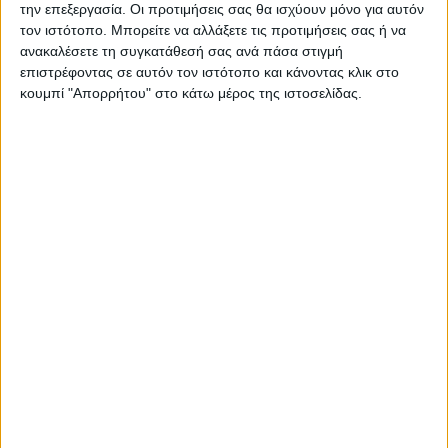
την επεξεργασία. Οι προτιμήσεις σας θα ισχύουν μόνο για αυτόν
Κωδικός προϊόντος :
716464
τον ιστότοπο. Μπορείτε να αλλάξετε τις προτιμήσεις σας ή να
ανακαλέσετε τη συγκατάθεσή σας ανά πάσα στιγμή
Κάνε μια ερώτηση
Share
επιστρέφοντας σε αυτόν τον ιστότοπο και κάνοντας κλικ στο
κουμπί "Απορρήτου" στο κάτω μέρος της ιστοσελίδας.
Κατηγορία:
ΣΕΤ ΤΡΑΠΕΖΑΡΙΕΣ
Tag:
ΣΕΤ ΤΡΑΠΕΖΑΡΙΕΣ ΚΗΠΟΥ
Μάρκα:
ArteLibre
Εγγυημένες & Ασφαλείς Συναλλαγές
Περιγραφή
Πληροφορίες
Αξιολογήσεις (0)