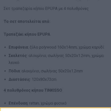
Σετ τραπεζαρία κήπου EPUPA με 4 πολυθρόνες
Το σετ αποτελείται από:
Τραπεζάκι κήπου EPUPA
Επιφάνεια
: ξύλο polywood 160x14mm, χρώμα καρυδί
Σκελετός
: αλουμίνιο, σωλήνας 50x20x1.2mm, χρώμα
λευκό
Πόδια
: αλουμίνιο, σωλήνας 50x20x1.2mm
Διαστάσεις
: 120x80x73cm
4 πολυθρόνες κήπου TINKISSO
Επένδυση
: rattan, χρώμα φυσικό