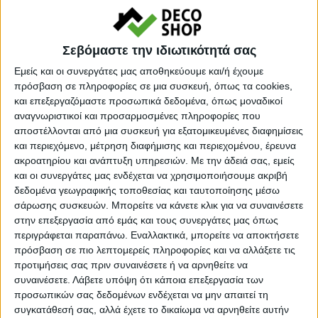
Σκελετός
: αλουμίνιο, χρώμα λευκό
Διαστάσεις
: 57x63x82cm
Σεβόμαστε την ιδιωτικότητά σας
Σε απόθεμα
Εμείς και οι συνεργάτες μας αποθηκεύουμε και/ή έχουμε
πρόσβαση σε πληροφορίες σε μια συσκευή, όπως τα cookies,
και επεξεργαζόμαστε προσωπικά δεδομένα, όπως μοναδικοί
Ποσότητα
αναγνωριστικοί και προσαρμοσμένες πληροφορίες που
αποστέλλονται από μια συσκευή για εξατομικευμένες διαφημίσεις
και περιεχόμενο, μέτρηση διαφήμισης και περιεχομένου, έρευνα
ακροατηρίου και ανάπτυξη υπηρεσιών.
Με την άδειά σας, εμείς
και οι συνεργάτες μας ενδέχεται να χρησιμοποιήσουμε ακριβή
δεδομένα γεωγραφικής τοποθεσίας και ταυτοποίησης μέσω
σάρωσης συσκευών. Μπορείτε να κάνετε κλικ για να συναινέσετε
στην επεξεργασία από εμάς και τους συνεργάτες μας όπως
περιγράφεται παραπάνω. Εναλλακτικά, μπορείτε να αποκτήσετε
πρόσβαση σε πιο λεπτομερείς πληροφορίες και να αλλάξετε τις
προτιμήσεις σας πριν συναινέσετε ή να αρνηθείτε να
συναινέσετε.
Λάβετε υπόψη ότι κάποια επεξεργασία των
προσωπικών σας δεδομένων ενδέχεται να μην απαιτεί τη
Προσθήκη στο καλάθι
συγκατάθεσή σας, αλλά έχετε το δικαίωμα να αρνηθείτε αυτήν