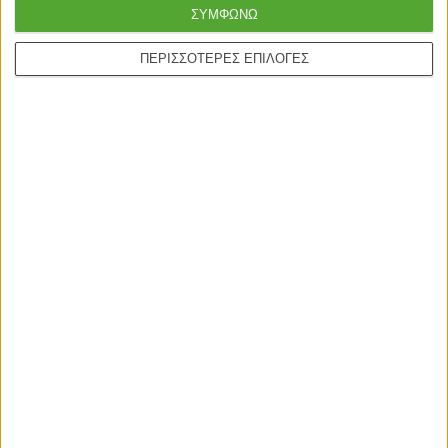
καλύτερη ποιότητα
courier
ΣΥΜΦΩΝΩ
ΠΕΡΙΣΣΟΤΕΡΕΣ ΕΠΙΛΟΓΕΣ
Ασφαλείς πληρωμές με
Online υποστήριξη
πιστωτικές και Google
24/5
pay.
ONLINE ΑΓΟΡΕΣ
Τρόποι Αποστολής
Τρόποι Πληρωμής
Δωροεπιταγές
Πολιτική επιστροφών