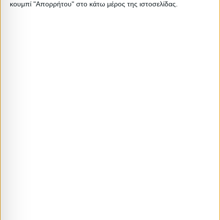
κουμπί "Απορρήτου" στο κάτω μέρος της ιστοσελίδας.
Σχετικά Προϊόντα
ΝΕΟ
ΣΕΤ ΤΡΑΠΕΖΑΡΙΕΣ
ΣΕΤ ΤΡΑΠΕΖΑΡΙΕΣ
Σετ τραπεζαρία κήπου Callan
ΣΕΤ ΤΡΑΠΕΖΑΡΙΑ 7ΤΜΧ 1 ΤΡΑΠΕΖΙ
5τμχ πολυπροπυλενίου τραπέζι
150Χ90+6ΚΑΡΕΚΛΕΣ ΓΚΡΙ
120×70 – πολυθρόνα recycled
HM5119.01
203,00
€
162,50
€
149,84
€
χρώμα καφέ S_GP046-
0002,1+GP046-0001,2×4