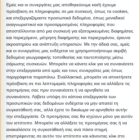
Βαρος: 23kg
Εμείς και οι συνεργάτες μας αποθηκεύουμε και/ή έχουμε
Όγκος: 0.324 m³
πρόσβαση σε πληροφορίες σε μια συσκευή, όπως τα cookies,
και επεξεργαζόμαστε προσωπικά δεδομένα, όπως μοναδικοί
Ελάχιστη ποσότητα: 1
αναγνωριστικοί και προσαρμοσμένες πληροφορίες που
Επόμενη εκτιμώμενη ημερομηνία παραλαβής:
αποστέλλονται από μια συσκευή για εξατομικευμένες διαφημίσεις
και περιεχόμενο, μέτρηση διαφήμισης και περιεχομένου, έρευνα
Διαστάσεις
ακροατηρίου και ανάπτυξη υπηρεσιών.
Με την άδειά σας, εμείς
και οι συνεργάτες μας ενδέχεται να χρησιμοποιήσουμε ακριβή
δεδομένα γεωγραφικής τοποθεσίας και ταυτοποίησης μέσω
Συσκευασίες 
σάρωσης συσκευών. Μπορείτε να κάνετε κλικ για να συναινέσετε
στην επεξεργασία από εμάς και τους συνεργάτες μας όπως
Περιγραφή
Μικτό
Καθαρό
Βασικός
Βήμα
Π
περιγράφεται παραπάνω. Εναλλακτικά, μπορείτε να αποκτήσετε
Συσκευασίας
Βάρος
Βάρος
Όγκος
Όγκου
Α
πρόσβαση σε πιο λεπτομερείς πληροφορίες και να αλλάξετε τις
προτιμήσεις σας πριν συναινέσετε ή να αρνηθείτε να
ΒΟΧ Α
15
13.5
0.094
0
συναινέσετε.
Λάβετε υπόψη ότι κάποια επεξεργασία των
(5563.02)
προσωπικών σας δεδομένων ενδέχεται να μην απαιτεί τη
συγκατάθεσή σας, αλλά έχετε το δικαίωμα να αρνηθείτε αυτήν
BOX
την επεξεργασία. Οι προτιμήσεις σας θα ισχύουν μόνο για αυτόν
4
3
0.23
0
τον ιστότοπο. Μπορείτε να αλλάξετε τις προτιμήσεις σας ή να
B(5770.02 X
ανακαλέσετε τη συγκατάθεσή σας ανά πάσα στιγμή
επιστρέφοντας σε αυτόν τον ιστότοπο και κάνοντας κλικ στο