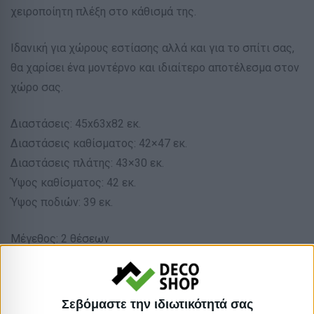
χειροποίητη πλέξη στο κάθισμά της.
Ιδανική για χώρους εστίασης αλλά και για το σπίτι σας,
θα χαρίσει ένα μοντέρνο και ιδιαίτερο αποτέλεσμα στον
χώρο σας.
Διαστάσεις: 45x63x82 εκ.
Διαστάσεις καθίσματος: 42×47 εκ.
Διαστάσεις πλάτης: 43×30 εκ.
Ύψος καθίσματος: 42 εκ.
Ύψος ποδιών: 39 εκ.
Μέγεθος: 2 θέσεων
Απόχρωση: Φυσικό
Απόχρωση: Ανθρακί
Υλικό καρέκλας: Αλουμίνιο
Σεβόμαστε την ιδιωτικότητά σας