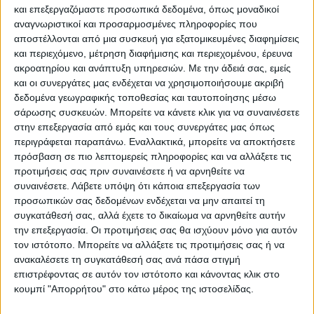
και επεξεργαζόμαστε προσωπικά δεδομένα, όπως μοναδικοί
Προσωρινά εκτός αποθέματος — Αναμένεται:
αναγνωριστικοί και προσαρμοσμένες πληροφορίες που
19/10/2026
αποστέλλονται από μια συσκευή για εξατομικευμένες διαφημίσεις
και περιεχόμενο, μέτρηση διαφήμισης και περιεχομένου, έρευνα
Κάνε μια ερώτηση
Share
ακροατηρίου και ανάπτυξη υπηρεσιών.
Με την άδειά σας, εμείς
και οι συνεργάτες μας ενδέχεται να χρησιμοποιήσουμε ακριβή
δεδομένα γεωγραφικής τοποθεσίας και ταυτοποίησης μέσω
Κατηγορία:
ΤΡΑΠΕΖΑΡΙΕΣ
σάρωσης συσκευών. Μπορείτε να κάνετε κλικ για να συναινέσετε
στην επεξεργασία από εμάς και τους συνεργάτες μας όπως
Tag:
ΤΡΑΠΕΖΑΡΙΕΣ
περιγράφεται παραπάνω. Εναλλακτικά, μπορείτε να αποκτήσετε
πρόσβαση σε πιο λεπτομερείς πληροφορίες και να αλλάξετε τις
Μάρκα:
ArteLibre
προτιμήσεις σας πριν συναινέσετε ή να αρνηθείτε να
συναινέσετε.
Λάβετε υπόψη ότι κάποια επεξεργασία των
προσωπικών σας δεδομένων ενδέχεται να μην απαιτεί τη
συγκατάθεσή σας, αλλά έχετε το δικαίωμα να αρνηθείτε αυτήν
Εγγυημένες & Ασφαλείς Συναλλαγές
την επεξεργασία. Οι προτιμήσεις σας θα ισχύουν μόνο για αυτόν
τον ιστότοπο. Μπορείτε να αλλάξετε τις προτιμήσεις σας ή να
ανακαλέσετε τη συγκατάθεσή σας ανά πάσα στιγμή
επιστρέφοντας σε αυτόν τον ιστότοπο και κάνοντας κλικ στο
κουμπί "Απορρήτου" στο κάτω μέρος της ιστοσελίδας.
Περιγραφή
Πληροφορίες
Αξιολογήσεις (0)