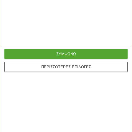
Γρήγορη παράδοση
Super τιμές στην
με μεταφορική ή
καλύτερη ποιότητα
courier
ΣΥΜΦΩΝΩ
Ασφαλείς πληρωμές με
Online υποστήριξη
πιστωτικές και Google
24/5
ΠΕΡΙΣΣΟΤΕΡΕΣ ΕΠΙΛΟΓΕΣ
pay.
ONLINE ΑΓΟΡΕΣ
Τρόποι Αποστολής
Τρόποι Πληρωμής
Δωροεπιταγές