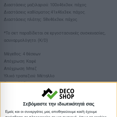
Διαστάσεις μαξιλαριού: 100x46x3εκ. πάχος.
Διαστάσεις καθίσματος:41x46x3εκ. πάχος.
Διαστάσεις πλάτης: 58x46x3εκ. πάχος.
*Το σετ παραδίδεται σε εργοστασιακές συσκευασίες,
ασυναρμολόγητο. (K/D)
Μέγεθος: 4 θέσεων
Απόχρωση: Καφέ
Απόχρωση: Μπεζ
Υλικό τραπεζιού: Μέταλλο
Βαρος: 61.5kg
Όγκος: 0.212 m³
Ελάχιστη ποσότητα: 1
Σεβόμαστε την ιδιωτικότητά σας
Επόμενη εκτιμώμενη ημερομηνία παραλαβής:
Εμείς και οι συνεργάτες μας αποθηκεύουμε και/ή έχουμε