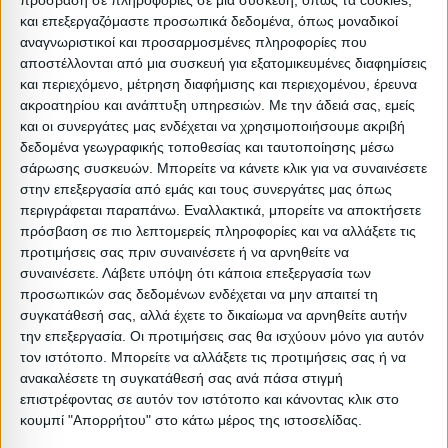
πρόσβαση σε πληροφορίες σε μια συσκευή, όπως τα cookies,
Διαστάσεις
και επεξεργαζόμαστε προσωπικά δεδομένα, όπως μοναδικοί
αναγνωριστικοί και προσαρμοσμένες πληροφορίες που
Συσκευασίες 
αποστέλλονται από μια συσκευή για εξατομικευμένες διαφημίσεις
και περιεχόμενο, μέτρηση διαφήμισης και περιεχομένου, έρευνα
Περιγραφή
Μικτό
Καθαρό
Βασικός
Βήμα
Π
ακροατηρίου και ανάπτυξη υπηρεσιών.
Με την άδειά σας, εμείς
Συσκευασίας
Βάρος
Βάρος
Όγκος
Όγκου
Α
και οι συνεργάτες μας ενδέχεται να χρησιμοποιήσουμε ακριβή
δεδομένα γεωγραφικής τοποθεσίας και ταυτοποίησης μέσω
ΒΟΧ Α
25.5
22.7
0.097
0
σάρωσης συσκευών. Μπορείτε να κάνετε κλικ για να συναινέσετε
στην επεξεργασία από εμάς και τους συνεργάτες μας όπως
1BOX
20
19.5
0.05929
0
περιγράφεται παραπάνω. Εναλλακτικά, μπορείτε να αποκτήσετε
πρόσβαση σε πιο λεπτομερείς πληροφορίες και να αλλάξετε τις
προτιμήσεις σας πριν συναινέσετε ή να αρνηθείτε να
ΒΟΧ C
4
3.98
0.056
0
συναινέσετε.
Λάβετε υπόψη ότι κάποια επεξεργασία των
προσωπικών σας δεδομένων ενδέχεται να μην απαιτεί τη
συγκατάθεσή σας, αλλά έχετε το δικαίωμα να αρνηθείτε αυτήν
την επεξεργασία. Οι προτιμήσεις σας θα ισχύουν μόνο για αυτόν
τον ιστότοπο. Μπορείτε να αλλάξετε τις προτιμήσεις σας ή να
Σχετικά Προϊόντα
ανακαλέσετε τη συγκατάθεσή σας ανά πάσα στιγμή
επιστρέφοντας σε αυτόν τον ιστότοπο και κάνοντας κλικ στο
κουμπί "Απορρήτου" στο κάτω μέρος της ιστοσελίδας.