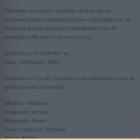
Τέσσερεις μοντέρνες καρέκλες σε έναν άψογο
συνδυασμό ξύλου-πολυπροπυλενίου-τεχνοδέρματος σε
λευκή και φυσική απόχρωση. Μια πρόταση που θα
αναδείξει κάθε γωνία του σπιτιού σας.
Διαστάσεις: 47×56,6×82Υ εκ.
Ύψος καθίσματος: 48 εκ.
Τα προϊόντα του σετ διατίθενται ασυναρμολόγητα και σε
εργοστασιακή συσκευασία.
Μέγεθος: 4 θέσεων
Απόχρωση: Φυσικό
Απόχρωση: Λευκό
Υλικό τραπεζιού: Μέταλλο
Βαρος: 43.6kg