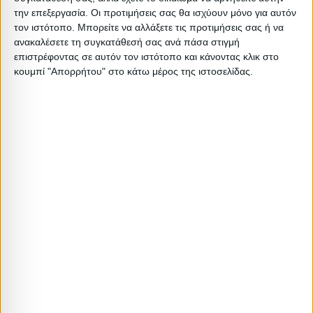
22
20
0.16
0
(00
την επεξεργασία. Οι προτιμήσεις σας θα ισχύουν μόνο για αυτόν
τον ιστότοπο. Μπορείτε να αλλάξετε τις προτιμήσεις σας ή να
ανακαλέσετε τη συγκατάθεσή σας ανά πάσα στιγμή
επιστρέφοντας σε αυτόν τον ιστότοπο και κάνοντας κλικ στο
κουμπί "Απορρήτου" στο κάτω μέρος της ιστοσελίδας.
Σχετικά Προϊόντα
ΕΞΑΝΤΛΗΘΗΚΕ
ΕΞΑΝΤΛΗΘΗΚΕ
ΤΡΑΠΕΖΑΡΙΕΣ
ΤΡΑΠΕΖΑΡΙΕΣ
Tραπεζαρία Benson – Toto σετ
ΣΕΤ ΤΡΑΠΕΖΑΡΙΑ 7ΤΜΧ ΤΡΑΠΕΖΙ
5τμχ rustic grey – ύφασμα γκρι
ΑΝΟΙΓΟΜΕΝΟ ΞΥΛΟ & 6
120x75x75εκ
ΚΑΡΕΚΛΕΣ HM10057