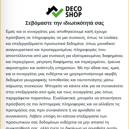
Όγκος: 0.213 m³
Ελάχιστη ποσότητα: 1
Επόμενη εκτιμώμενη ημερομηνία παραλαβής:
Σεβόμαστε την ιδιωτικότητά σας
Εμείς και οι συνεργάτες μας αποθηκεύουμε και/ή έχουμε
Διαστάσεις
πρόσβαση σε πληροφορίες σε μια συσκευή, όπως τα cookies,
και επεξεργαζόμαστε προσωπικά δεδομένα, όπως μοναδικοί
αναγνωριστικοί και προσαρμοσμένες πληροφορίες που
Συσκευασίες 
αποστέλλονται από μια συσκευή για εξατομικευμένες διαφημίσεις
και περιεχόμενο, μέτρηση διαφήμισης και περιεχομένου, έρευνα
Περιγραφή
Μικτό
Καθαρό
Βασικός
Βήμα
Π
ακροατηρίου και ανάπτυξη υπηρεσιών.
Με την άδειά σας, εμείς
Συσκευασίας
Βάρος
Βάρος
Όγκος
Όγκου
και οι συνεργάτες μας ενδέχεται να χρησιμοποιήσουμε ακριβή
δεδομένα γεωγραφικής τοποθεσίας και ταυτοποίησης μέσω
BOX
14.2
13.5
0.034596
0
σάρωσης συσκευών. Μπορείτε να κάνετε κλικ για να συναινέσετε
A(8499.03)
στην επεξεργασία από εμάς και τους συνεργάτες μας όπως
περιγράφεται παραπάνω. Εναλλακτικά, μπορείτε να αποκτήσετε
BOX
πρόσβαση σε πιο λεπτομερείς πληροφορίες και να αλλάξετε τις
7.4
7
0.018207
0
προτιμήσεις σας πριν συναινέσετε ή να αρνηθείτε να
B(8499.03)
συναινέσετε.
Λάβετε υπόψη ότι κάποια επεξεργασία των
προσωπικών σας δεδομένων ενδέχεται να μην απαιτεί τη
BOX C 4 PCS
συγκατάθεσή σας, αλλά έχετε το δικαίωμα να αρνηθείτε αυτήν