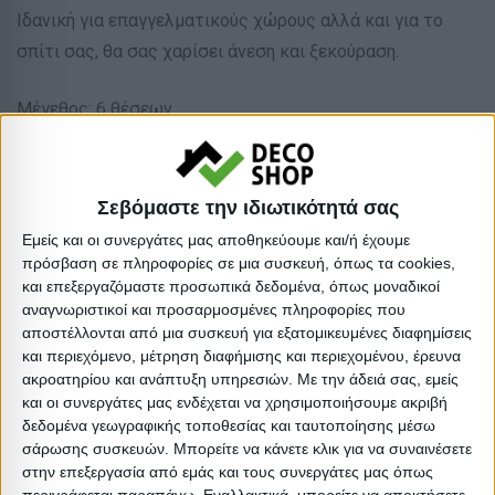
Ιδανική για επαγγελματικούς χώρους αλλά και για το
σπίτι σας, θα σας χαρίσει άνεση και ξεκούραση.
Μέγεθος: 6 θέσεων
Υλικό τραπεζιού: Μέταλλο
Υλικό τραπεζιού: Γυαλί
Υλικό καρέκλας: Μέταλλο
Σεβόμαστε την ιδιωτικότητά σας
Βαρος: 33.28kg
Εμείς και οι συνεργάτες μας αποθηκεύουμε και/ή έχουμε
Όγκος: 0.525 m³
πρόσβαση σε πληροφορίες σε μια συσκευή, όπως τα cookies,
και επεξεργαζόμαστε προσωπικά δεδομένα, όπως μοναδικοί
Ελάχιστη ποσότητα: 1
αναγνωριστικοί και προσαρμοσμένες πληροφορίες που
Επόμενη εκτιμώμενη ημερομηνία παραλαβής:
αποστέλλονται από μια συσκευή για εξατομικευμένες διαφημίσεις
και περιεχόμενο, μέτρηση διαφήμισης και περιεχομένου, έρευνα
ακροατηρίου και ανάπτυξη υπηρεσιών.
Με την άδειά σας, εμείς
Διαστάσεις
και οι συνεργάτες μας ενδέχεται να χρησιμοποιήσουμε ακριβή
δεδομένα γεωγραφικής τοποθεσίας και ταυτοποίησης μέσω
Συσκευασίες 
σάρωσης συσκευών. Μπορείτε να κάνετε κλικ για να συναινέσετε
στην επεξεργασία από εμάς και τους συνεργάτες μας όπως
Περιγραφή
Μικτό
Καθαρό
Βασικός
Βήμα
Π
περιγράφεται παραπάνω. Εναλλακτικά, μπορείτε να αποκτήσετε