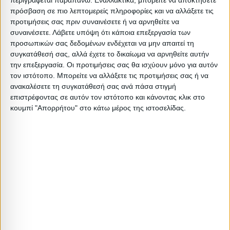
Συσκευασίας
Βάρος
Βάρος
Όγκος
Όγκου
Α
πρόσβαση σε πιο λεπτομερείς πληροφορίες και να αλλάξετε τις
προτιμήσεις σας πριν συναινέσετε ή να αρνηθείτε να
1PC
συναινέσετε.
Λάβετε υπόψη ότι κάποια επεξεργασία των
27
25
0.095
0
(5767.01)
προσωπικών σας δεδομένων ενδέχεται να μην απαιτεί τη
συγκατάθεσή σας, αλλά έχετε το δικαίωμα να αρνηθείτε αυτήν
την επεξεργασία. Οι προτιμήσεις σας θα ισχύουν μόνο για αυτόν
2
5.58
5.38
0.43
0.036
τον ιστότοπο. Μπορείτε να αλλάξετε τις προτιμήσεις σας ή να
PC(5680.01)
ανακαλέσετε τη συγκατάθεσή σας ανά πάσα στιγμή
επιστρέφοντας σε αυτόν τον ιστότοπο και κάνοντας κλικ στο
3
κουμπί "Απορρήτου" στο κάτω μέρος της ιστοσελίδας.
PC(5680.01
0.7
0.5
0
0
ΜΑ
Σχετικά Προϊόντα
ΕΞΑΝΤΛΗΘΗΚΕ
ΕΞΑΝΤΛΗΘΗΚΕ