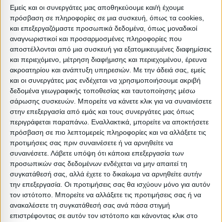
Εμείς και οι συνεργάτες μας αποθηκεύουμε και/ή έχουμε
πρόσβαση σε πληροφορίες σε μια συσκευή, όπως τα cookies,
Διαστάσεις
και επεξεργαζόμαστε προσωπικά δεδομένα, όπως μοναδικοί
αναγνωριστικοί και προσαρμοσμένες πληροφορίες που
Συσκευασίες
αποστέλλονται από μια συσκευή για εξατομικευμένες διαφημίσεις
και περιεχόμενο, μέτρηση διαφήμισης και περιεχομένου, έρευνα
Περιγραφή
Μικτό
Καθαρό
Βασικός
Βήμα
ακροατηρίου και ανάπτυξη υπηρεσιών.
Με την άδειά σας, εμείς
Συσκευασίας
Βάρος
Βάρος
Όγκος
Όγκου
και οι συνεργάτες μας ενδέχεται να χρησιμοποιήσουμε ακριβή
δεδομένα γεωγραφικής τοποθεσίας και ταυτοποίησης μέσω
1ο
σάρωσης συσκευών. Μπορείτε να κάνετε κλικ για να συναινέσετε
25
23
0.16
0
ΔΕΜΑ(ΤΡΑΠΕΖΙ
στην επεξεργασία από εμάς και τους συνεργάτες μας όπως
περιγράφεται παραπάνω. Εναλλακτικά, μπορείτε να αποκτήσετε
πρόσβαση σε πιο λεπτομερείς πληροφορίες και να αλλάξετε τις
2ο ΔΕΜΑ(6
5.32
5.2
0.285
0
προτιμήσεις σας πριν συναινέσετε ή να αρνηθείτε να
ΤΜΧ Κ
συναινέσετε.
Λάβετε υπόψη ότι κάποια επεξεργασία των
προσωπικών σας δεδομένων ενδέχεται να μην απαιτεί τη
συγκατάθεσή σας, αλλά έχετε το δικαίωμα να αρνηθείτε αυτήν
την επεξεργασία. Οι προτιμήσεις σας θα ισχύουν μόνο για αυτόν
τον ιστότοπο. Μπορείτε να αλλάξετε τις προτιμήσεις σας ή να
Σχετικά Προϊόντα
ανακαλέσετε τη συγκατάθεσή σας ανά πάσα στιγμή
επιστρέφοντας σε αυτόν τον ιστότοπο και κάνοντας κλικ στο