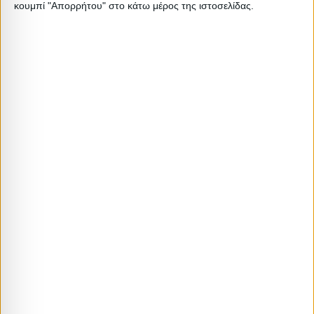
κουμπί "Απορρήτου" στο κάτω μέρος της ιστοσελίδας.
ΣΕΤ ΤΡΑΠΕΖΑΡΙΕΣ
ΣΕΤ ΤΡΑΠΕΖΑΡΙΕΣ
ΣΕΤ ΤΡΑΠΕΖΑΡΙΑΣ 7ΤΜΧ 140X80
BRUNO & 6TMX LEON
ΣΕΤ ΤΡΑΠΕΖΑΡΙΑΣ ΜΕΤΑΛΛΙΚΗ
ΠΟΛΥΘΡΟΝΑ ΓΚΡΙ
5ΤΜΧ ΜΕ 4 ΚΑΡΕΚΛΕΣ & ΤΡΑΠΕΖΙ
134,84
€
110Χ60 ΚΑΦΕ HM5193.02
89,95
€
Γρήγορη παράδοση
Super τιμές στην
με μεταφορική ή