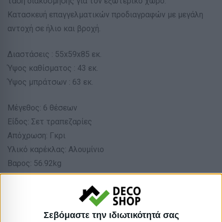
τάση διακόσμησης για τον εξωτερικό χώρο.
Κατασκευή επαγγελματικών προδιαγραφών με μεγάλη
αντοχή σε ήλιο και βροχή.
Διαστάσεις : 55x59x85 εκ.
Ύψος καθίσματος : 43 εκ.
Ύψος μπράτσων : 63 εκ.
Μέγεθος: 6 θέσεων
Είδος: Σετ τραπεζαρίες
Απόχρωση: Γκρι
Υλικό καρέκλας: Αλουμίνιο
Βαρος: 56.92kg
Όγκος: 0.445 m³
Ελάχιστη ποσότητα: 1
Επόμενη εκτιμώμενη ημερομηνία παραλαβής: 2026-06-
Σεβόμαστε την ιδιωτικότητά σας
05T00:00:00