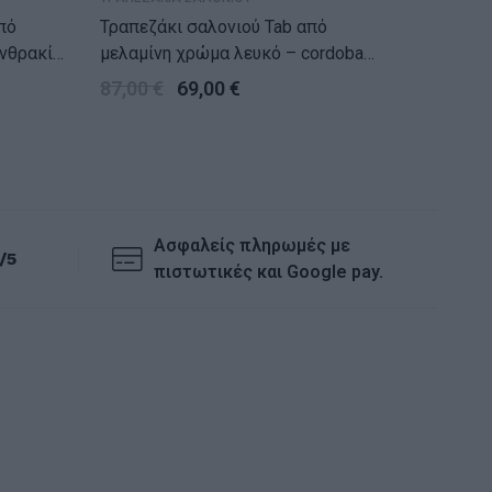
Τραπεζάκι σαλονιού Tab από
Τραπεζάκι 
ανθρακί
μελαμίνη χρώμα λευκό – cordoba
χρώμα φ
105x60x32εκ.
60x60x
87,00
€
69,00
€
49,00
Ασφαλείς πληρωμές με
/5
πιστωτικές και Google pay.