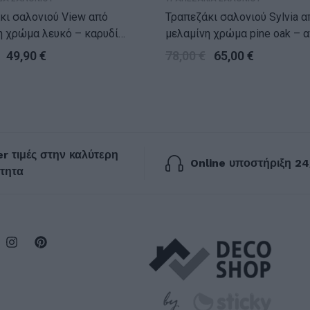
ι σαλονιού View από
Τραπεζάκι σαλονιού Sylvia από
η χρώμα λευκό – καρυδί
μελαμίνη χρώμα pine oak – 
4εκ.
90,2×59,2×48,1εκ.
49,90
€
78,00
€
65,00
€
r τιμές στην καλύτερη
Online υποστήριξη 24
τητα