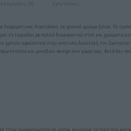
ολογήσεις (0)
Ερωτήσεις
 με διαφορετικές διαστάσεις σε φυσικό χρώμα ξύλου. Τα τραπ
ορεί να ταιριάξει με πολλά διαφορετικά στυλ και χρώματα σ
ου χρόνου οφείλονται στην συστολή-διαστολή του ζωντανού ο
πρωτοτυπία και μοναδικό design στο χώρο σας. Αυτά δεν απ
ΑΚ. Όταν αναφερόμαστε σε μασίφ, εννοούμε τα ξύλα που κατ