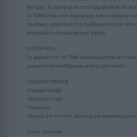
δέντρου. Το μασίφ είναι η πιο ακριβή επιλογή σε 
Το ΤΕΑΚ είναι ο πιο δημοφιλής τύπος σκληρού ξύ
συνθήκες, ανθεκτικό στο σκέβρωμα και δεν αποσυ
εσωτερικού και εξωτερικού χώρου.
ΣΥΝΤΗΡΗΣΗ:
Το γεγονός ότι το ΤΕΑΚ περιλαμβάνεται στα σκληρ
χρειαστεί ένα καθάρισμα με ένα υγρό πανάκι.
ΠΛΕΟΝΕΚΤΗΜΑΤΑ:
•Όμορφο design
•Ελκυστική τιμή
•Πρακτικό
•Ιδανικό για το σπίτι αλλά και για επαγγελματικ
Τύπος: Σαλονιού