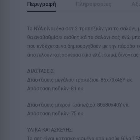
Περιγραφή
Πληροφορίες
Αξι
Το NYA είναι ένα σετ 2 τραπεζιών για το σαλόνι,
θα αναβαθμίσει αισθητικά το σαλόνι σας ενώ μπ
που ενδέχεται να δημιουργηθούν με την πάροδο τ
αποτελούν κατασκευαστικό ελάττωμα, δίνοντας 
ΔΙΑΣΤΑΣΕΙΣ:
Διαστάσεις μεγάλου τραπεζιού: 86x79x46Υ εκ.
Απόσταση ποδιών: 81 εκ.
Διαστάσεις μικρού τραπεζιού: 80x80x40Υ εκ.
Απόσταση ποδιών: 75 εκ.
ΥΛΙΚΑ ΚΑΤΑΣΚΕΥΗΣ:
Το σετ είναι κατασκευασμένο από μασίφ ξύλο ΤΕ