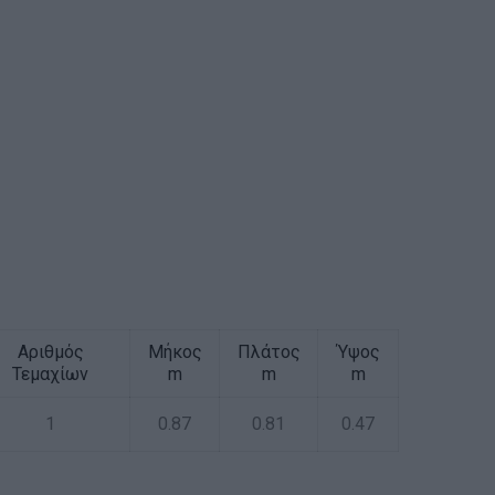
Αριθμός
Μήκος
Πλάτος
Ύψος
Τεμαχίων
m
m
m
1
0.87
0.81
0.47