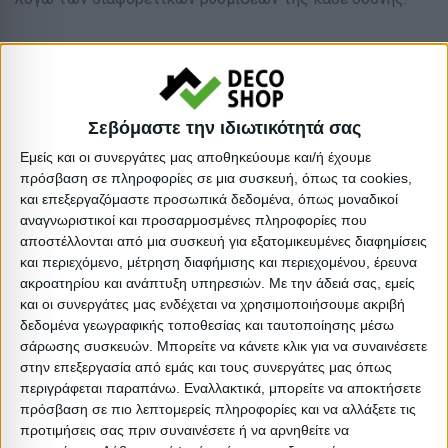
Είδος: Σεζλόνγκ
Υλικό: Αλουμίνιο
Απόχρωση: Σαμπανί
Σεβόμαστε την ιδιωτικότητά σας
:
Εμείς και οι συνεργάτες μας αποθηκεύουμε και/ή έχουμε
Βαρος: 3.6kg
πρόσβαση σε πληροφορίες σε μια συσκευή, όπως τα cookies,
Όγκος: 0.07 m³
και επεξεργαζόμαστε προσωπικά δεδομένα, όπως μοναδικοί
Ελάχιστη ποσότητα: 1
αναγνωριστικοί και προσαρμοσμένες πληροφορίες που
αποστέλλονται από μια συσκευή για εξατομικευμένες διαφημίσεις
Επόμενη εκτιμώμενη ημερομηνία παραλαβής: 2027-04-
και περιεχόμενο, μέτρηση διαφήμισης και περιεχομένου, έρευνα
30T00:00:00
ακροατηρίου και ανάπτυξη υπηρεσιών.
Με την άδειά σας, εμείς
και οι συνεργάτες μας ενδέχεται να χρησιμοποιήσουμε ακριβή
δεδομένα γεωγραφικής τοποθεσίας και ταυτοποίησης μέσω
Διαστάσεις
σάρωσης συσκευών. Μπορείτε να κάνετε κλικ για να συναινέσετε
στην επεξεργασία από εμάς και τους συνεργάτες μας όπως
Συσκευασίες
περιγράφεται παραπάνω. Εναλλακτικά, μπορείτε να αποκτήσετε
πρόσβαση σε πιο λεπτομερείς πληροφορίες και να αλλάξετε τις
Περιγραφή
Μικτό
Καθαρό
Βασικός
Βήμα
προτιμήσεις σας πριν συναινέσετε ή να αρνηθείτε να
Συσκευασίας
Βάρος
Βάρος
Όγκος
Όγκου